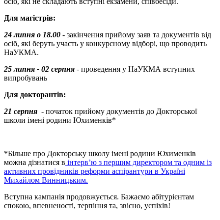
осіб, які не складають вступні екзамени, співбесіди.
Для магістрів:
24 липня
о 18.00
- закінчення прийому заяв та документів від
осіб, які беруть участь у конкурсному відборі, що проводить
НаУКМА.
25 липня
- 02 серпня
- проведення у НаУКМА вступних
випробувань
Для докторантів:
21 серпня
- початок прийому документів до Докторської
школи імені родини Юхименків*
*Більше про Докторську школу імені родини Юхименків
можна дізнатися в
інтерв’ю з першим директором та одним із
активних провідників реформи аспірантури в Україні
Михайлом Винницьким.
Вступна кампанія продовжується. Бажаємо абітурієнтам
спокою, впевненості, терпіння та, звісно, успіхів!