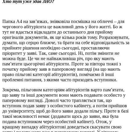
Хто тут уже здав ЗНО?
Папка А4 на зав’язках, зніяковіла посмішка на обличчі – для
чергового абітурієнта це важливий день у його житті. Бо ж
тут не вдасться відкладати до останнього дня прийому
оригіналів документів, як ще кілька років тому. Розраховувати,
думати, що серцю ближче, та брати на себе відповідальність за
прийняте рішення необхідно сьогодні, проставляючи
пріоритет у заяві. Так, саме сьогодні. Ні, потім змінити не
можна буде. Це чи не найважливіша річ, про яку мають
пам’ятати цьогорічні абітурієнти. Проте за півтора тижні з
початку прийому заяв в паперовому вигляді (на що мають
право пільгові категорії абітурієнтів), помічаємо й інші
проблемні питання, з якими часто приходять вступники.
Зокрема, пільговим категоріям абітурієнтів варто пам’ятати,
що заяву та інші документи вони мають подавати особисто у
паперовому вигляді. Доволі часто трапляється так, що
вступник подав заяву з особистого кабінету, а потім прийшов
до університету, щоб до його заяви додали пільгу. Проте в базі
такої можливості немає (додавати щось до заяви, яка була
подана вступником через особистий кабінет). Отож, у
кращому випадку абітурієнтові доведеться скасувати свою