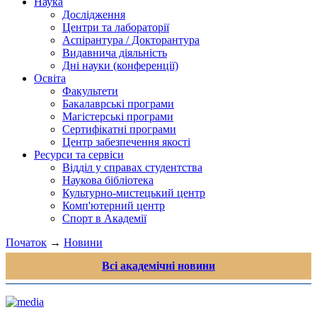
Наука
Дослідження
Центри та лабораторії
Аспірантура / Докторантура
Видавнича діяльність
Дні науки (конференції)
Освіта
Факультети
Бакалаврські програми
Магістерські програми
Сертифікатні програми
Центр забезпечення якості
Ресурси та сервіси
Відділ у справах студентства
Наукова бібліотека
Культурно-мистецький центр
Комп'ютерний центр
Спорт в Академії
Початок
→
Новини
Всі академічні новини