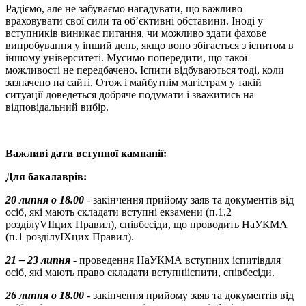
Радіємо, але не забуваємо нагадувати, що важливо
враховувати свої сили та об’єктивні обставини. Іноді у
вступників виникає питання, чи можливо здати фахове
випробування у інший день, якщо воно збігається з іспитом в
іншому університеті. Мусимо попередити, що такої
можливості не передбачено. Іспити відбуваються тоді, коли
зазначено на сайті. Отож і майбутнім магістрам у такій
ситуації доведеться добряче подумати і зважитись на
відповідальний вибір.
Важливі дати вступної кампанії:
Для бакалаврів:
20 липня о 18.00
- закінчення прийому заяв та документів від
осіб, які мають складати вступні екзамени (п.1,2
розділуVIIцих Правил), співбесіди, що проводить НаУКМА
(п.1 розділуIXцих Правил).
21 – 23 липня
- проведення НаУКМА вступних іспитівдля
осіб, які мають право складати вступнііспити, співбесіди.
26 липня о 18.00
- закінчення прийому заяв та документів від