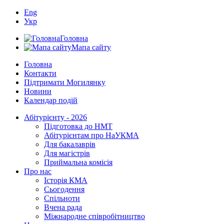
Eng
Укр
Головна
Мапа сайту
Головна
Контакти
Підтримати Могилянку
Новини
Календар подій
Абітурієнту - 2026
Підготовка до НМТ
Абітурієнтам про НаУКМА
Для бакалаврів
Для магістрів
Приймальна комісія
Про нас
Історія КМА
Сьогодення
Спільноти
Вчена рада
Міжнародне співробітництво