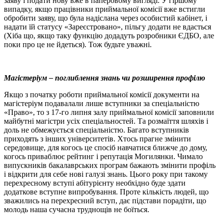
заяву і подати нову вже в паперовому вигляді. У гіршому
випадку, якщо працівники приймальної комісії вже встигли
обробити заяву, що була надіслана через особистий кабінет, і
надати їй статусу «Зареєстровано», пільгу додати не вдасться
(Хіба що, якщо таку функцію додадуть розробники ЄДБО, але
поки про це не йдеться). Тож будьте уважні.
Магістеріум – поглиблення знань чи розширення профілю
Якщо з початку роботи приймальної комісії документи на
магістеріум подавалали лише вступники за спеціальністю
«Право», то з 17-го липня залу приймальної комісії заповнили
майбутні магістри усіх спеціальностей. Та розмаїття шляхів і
доль не обмежується спеціальністю. Багато вступників
приходять з інших університетів. Хтось прагне змінити
середовище, для когось це спосіб навчатися ближче до дому,
когось приваблює рейтинг і репутація Могилянки. Чимало
випускників бакалаврських програм бажають змінити профіль
і відкрити для себе нові галузі знань. Цього року при такому
перехресному вступі абітурієнту необхідно буде здати
додаткове вступне випробування. Проте кількість людей, що
зважились на перехресний вступ, дає підстави порадіти, що
молодь наша сучасна труднощів не боїться.