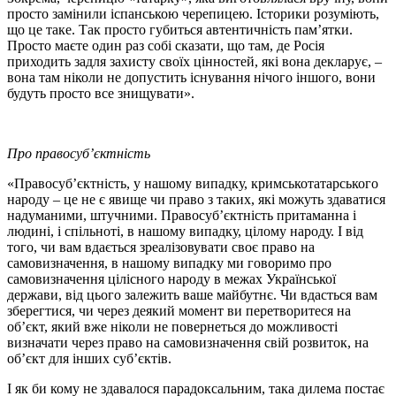
просто замінили іспанською черепицею. Історики розуміють,
що це таке. Так просто губиться автентичність пам’ятки.
Просто маєте один раз собі сказати, що там, де Росія
приходить задля захисту своїх цінностей, які вона декларує, –
вона там ніколи не допустить існування нічого іншого, вони
будуть просто все знищувати».
Про правосуб’єктність
«Правосуб’єктність, у нашому випадку, кримськотатарського
народу – це не є явище чи право з таких, які можуть здаватися
надуманими, штучними. Правосуб’єктність притаманна і
людині, і спільноті, в нашому випадку, цілому народу. І від
того, чи вам вдається зреалізовувати своє право на
самовизначення, в нашому випадку ми говоримо про
самовизначення цілісного народу в межах Української
держави, від цього залежить ваше майбутнє. Чи вдасться вам
зберегтися, чи через деякий момент ви перетворитеся на
об’єкт, який вже ніколи не повернеться до можливості
визначати через право на самовизначення свій розвиток, на
об’єкт для інших суб’єктів.
І як би кому не здавалося парадоксальним, така дилема постає