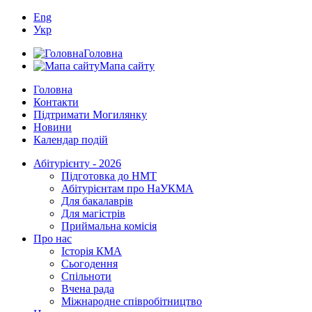
Eng
Укр
Головна
Мапа сайту
Головна
Контакти
Підтримати Могилянку
Новини
Календар подій
Абітурієнту - 2026
Підготовка до НМТ
Абітурієнтам про НаУКМА
Для бакалаврів
Для магістрів
Приймальна комісія
Про нас
Історія КМА
Сьогодення
Спільноти
Вчена рада
Міжнародне співробітництво