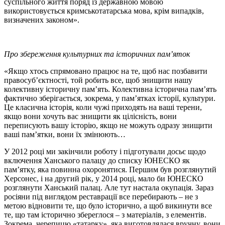
суспільного життя поряд із державною мовою
використовується кримськотатарська мова, крім випадків,
визначених законом».
Про збереження культурних та історичних пам’яток
«Якщо хтось спрямовано працює на те, щоб нас позбавити
правосуб’єктності, той робить все, щоб знищити нашу
колективну історичну пам’ять. Колективна історична пам’ять
фактично зберігається, зокрема, у пам’ятках історії, культури.
Це класична історія, коли чужі приходять на ваші терени,
якщо вони хочуть вас знищити як цілісність, вони
переписують вашу історію, якщо не можуть одразу знищити
ваші пам’ятки, вони їх змінюють…
У 2012 році ми закінчили роботу і підготували досьє щодо
включення Ханського палацу до списку ЮНЕСКО як
пам’ятку, яка повинна охоронятися. Першим був розглянутий
Херсонес, і на другий рік, у 2014 році, мало би ЮНЕСКО
розглянути Ханський палац. Але тут настала окупація. Зараз
росіяни під виглядом реставрації все перебирають – не з
метою відновити те, що було історично, а щоб викинути все
те, що там історично збереглося – з матеріалів, з елементів.
Зокрема, черепицю «татарку», яка виготовлялася вручну, вони