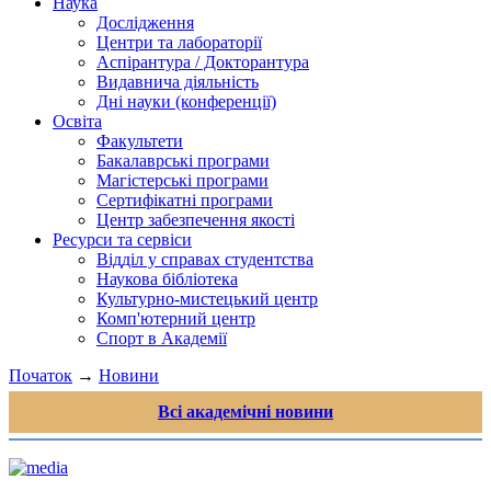
Наука
Дослідження
Центри та лабораторії
Аспірантура / Докторантура
Видавнича діяльність
Дні науки (конференції)
Освіта
Факультети
Бакалаврські програми
Магістерські програми
Сертифікатні програми
Центр забезпечення якості
Ресурси та сервіси
Відділ у справах студентства
Наукова бібліотека
Культурно-мистецький центр
Комп'ютерний центр
Спорт в Академії
Початок
→
Новини
Всі академічні новини