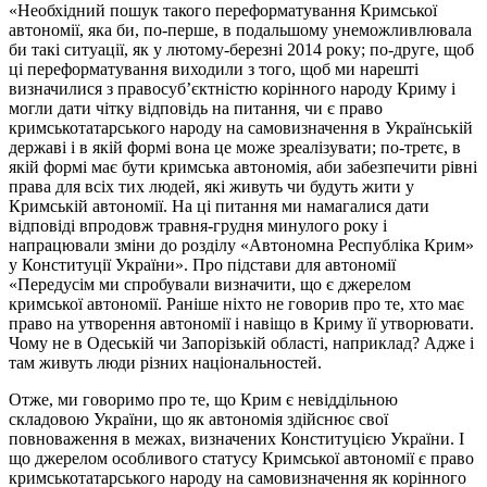
«Необхідний пошук такого переформатування Кримської
автономії, яка би, по-перше, в подальшому унеможливлювала
би такі ситуації, як у лютому-березні 2014 року; по-друге, щоб
ці переформатування виходили з того, щоб ми нарешті
визначилися з правосуб’єктністю корінного народу Криму і
могли дати чітку відповідь на питання, чи є право
кримськотатарського народу на самовизначення в Українській
державі і в якій формі вона це може зреалізувати; по-третє, в
якій формі має бути кримська автономія, аби забезпечити рівні
права для всіх тих людей, які живуть чи будуть жити у
Кримській автономії. На ці питання ми намагалися дати
відповіді впродовж травня-грудня минулого року і
напрацювали зміни до розділу «Автономна Республіка Крим»
у Конституції України». Про підстави для автономії
«Передусім ми спробували визначити, що є джерелом
кримської автономії. Раніше ніхто не говорив про те, хто має
право на утворення автономії і навіщо в Криму її утворювати.
Чому не в Одеській чи Запорізькій області, наприклад? Адже і
там живуть люди різних національностей.
Отже, ми говоримо про те, що Крим є невіддільною
складовою України, що як автономія здійснює свої
повноваження в межах, визначених Конституцією України. І
що джерелом особливого статусу Кримської автономії є право
кримськотатарського народу на самовизначення як корінного