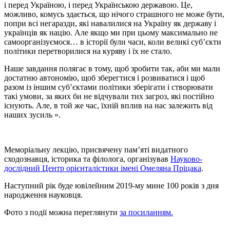
і перед Україною, і перед Українською державою. Це,
можливо, комусь здається, що нічого страшного не може бути,
попри всі негаразди, які навалилися на Україну як державу і
українців як націю. Але якщо ми при цьому максимально не
самоорганізуємося… в історії були часи, коли великі суб’єкти
політики перетворилися на куряву і їх не стало.
Наше завдання полягає в тому, щоб зробити так, аби ми мали
достатню автономію, щоб зберегтися і розвиватися і щоб
разом із іншим суб’єктами політики зберігати і створювати
такі умови, за яких би не відчували тих загроз, які постійно
існують. Але, в той же час, їхній вплив на нас залежить від
наших зусиль ».
Меморіальну лекцію, присвячену пам’яті видатного
сходознавця, історика та філолога, організував
Науково-
дослідний Центр орієнталістики імені Омеляна Пріцака
.
Наступний рік буде ювілейним 2019-му мине 100 років з дня
народження науковця.
Фото з події можна переглянути
за посиланням.