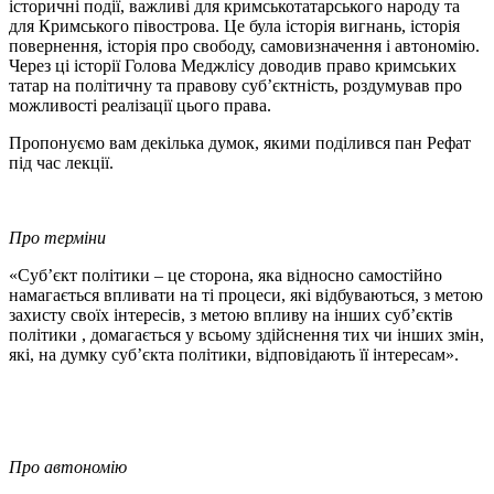
історичні події, важливі для кримськотатарського народу та
для Кримського півострова. Це була історія вигнань, історія
повернення, історія про свободу, самовизначення і автономію.
Через ці історії Голова Меджлісу доводив право кримських
татар на політичну та правову суб’єктність, роздумував про
можливості реалізації цього права.
Пропонуємо вам декілька думок, якими поділився пан Рефат
під час лекції.
Про терміни
«Суб’єкт політики – це сторона, яка відносно самостійно
намагається впливати на ті процеси, які відбуваються, з метою
захисту своїх інтересів, з метою впливу на інших суб’єктів
політики , домагається у всьому здійснення тих чи інших змін,
які, на думку суб’єкта політики, відповідають її інтересам».
Про автономію