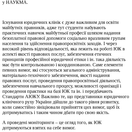
у НАУКМА.
Існування юридичних клінік є дуже важливим для освіти
майбутніх правників, адже тут студенти набувають
практичних навичок майбутньої професії шляхом надання
безоплатної правової допомоги соціально вразливим групам
населення та здійснення правопросвітніх заходів. І через
високий рівень відповідальності, яка лежить на роботі ЮК в
аспекті якості правових послуг, забезпечення етичних
принципів професійної юридичної етики і ін. така діяльність
має бути контрольованою і координованою. Саме елементи
певних вимог, які стосуються загального адміністрування,
матеріально-технічного забезпечення, якості надання
правових послуг, проведення правопросвітньої діяльності,
забезпечення навчального процесу, можливості оранізації і
проведення практики на базі ЮК та ін. і передбачають
Стандарти АЮКУ. Важливо те, що представники юридичного
клінічного руху України дійшли до такого рівня розвитку,
коли самостійно зініціювали прийняття цих вимог, щоб їх
дотримуватись і таким чином дбати про свою якість.
А проведені моніторинги – це огляд того, як ЮК
дотримуються взятих на себе вимог.