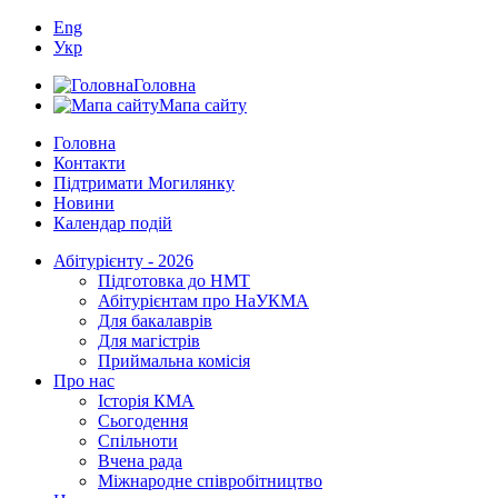
Eng
Укр
Головна
Мапа сайту
Головна
Контакти
Підтримати Могилянку
Новини
Календар подій
Абітурієнту - 2026
Підготовка до НМТ
Абітурієнтам про НаУКМА
Для бакалаврів
Для магістрів
Приймальна комісія
Про нас
Історія КМА
Сьогодення
Спільноти
Вчена рада
Міжнародне співробітництво