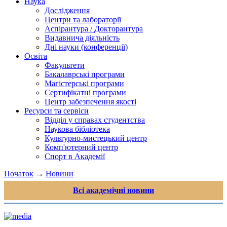
Наука
Дослідження
Центри та лабораторії
Аспірантура / Докторантура
Видавнича діяльність
Дні науки (конференції)
Освіта
Факультети
Бакалаврські програми
Магістерські програми
Сертифікатні програми
Центр забезпечення якості
Ресурси та сервіси
Відділ у справах студентства
Наукова бібліотека
Культурно-мистецький центр
Комп'ютерний центр
Спорт в Академії
Початок
→
Новини
Всі академічні новини