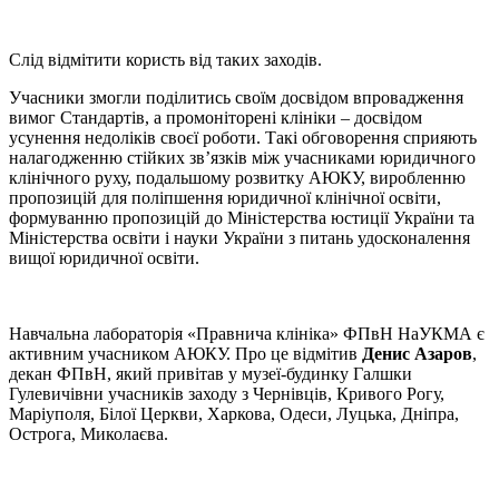
Слід відмітити користь від таких заходів.
Учасники змогли поділитись своїм досвідом впровадження
вимог Стандартів, а промоніторені клініки – досвідом
усунення недоліків своєї роботи. Такі обговорення сприяють
налагодженню стійких зв’язків між учасниками юридичного
клінічного руху, подальшому розвитку АЮКУ, виробленню
пропозицій для поліпшення юридичної клінічної освіти,
формуванню пропозицій до Міністерства юстиції України та
Міністерства освіти і науки України з питань удосконалення
вищої юридичної освіти.
Навчальна лабораторія «Правнича клініка» ФПвН НаУКМА є
активним учасником АЮКУ. Про це відмітив
Денис Азаров
,
декан ФПвН, який привітав у музеї-будинку Галшки
Гулевичівни учасників заходу з Чернівців, Кривого Рогу,
Маріуполя, Білої Церкви, Харкова, Одеси, Луцька, Дніпра,
Острога, Миколаєва.