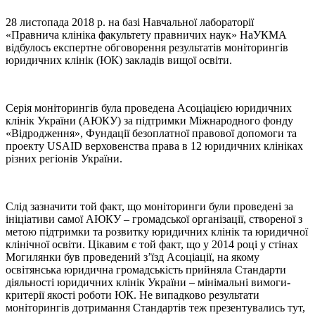
28 листопада 2018 р. на базі Навчальної лабораторії
«Правнича клініка факультету правничих наук» НаУКМА
відбулось експертне обговорення результатів моніторингів
юридичних клінік (ЮК) закладів вищої освіти.
Серія моніторингів була проведена Асоціацією юридичних
клінік України (АЮКУ) за підтримки Міжнародного фонду
«Відродження», Фундації безоплатної правової допомоги та
проекту USAID верховенства права в 12 юридичних клініках
різних регіонів України.
Слід зазначити той факт, що моніторинги були проведені за
ініціативи самої АЮКУ – громадської організації, створеної з
метою підтримки та розвитку юридичних клінік та юридичної
клінічної освіти. Цікавим є той факт, що у 2014 році у стінах
Могилянки був проведений з’їзд Асоціації, на якому
освітянська юридична громадськість прийняла Стандарти
діяльності юридичних клінік України – мінімальні вимоги-
критерії якості роботи ЮК. Не випадково результати
моніторингів дотримання Стандартів теж презентувались тут,