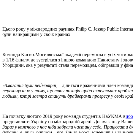
Цього року у міжнародних раундах Philip C. Jessup Public Intern
були найкращими у своїх країнах.
Команда Києво-Могилянської академії перемогла в усіх чотирьо
в 1/16 фіналу, де зустрілася з іншою командою Пакистану і зно
Угорщини, яка у результаті стала переможцем, обігравши у фін
«Змагання були неймовірні,
– ділиться враженнями член команд
переконуєш їх у тому, що твоя позиція щодо актуальних пробле
людьми, котрі завтра стануть драйверами прогресу у своїх краї
На початку лютого 2019 року команда студентів НаУКМА в
ибо
представляти Україну на міжнародній арені. До змагань у Ваши
Зараз у кожного з нас ніби забрали частину себе. Працювати дн
дебати, а, тут, раптом – усе. Точно можу запевнити, що знову 