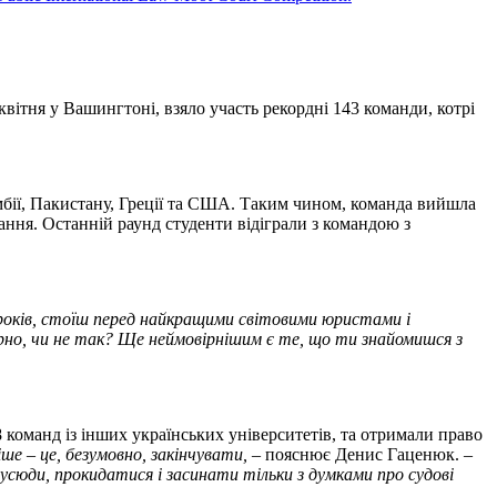
 квітня у Вашингтоні, взяло участь рекордні 143 команди, котрі
мбії, Пакистану, Греції та США. Таким чином, команда вийшла
ання. Останній раунд студенти відіграли з командою з
0 років, стоїш перед найкращими світовими юристами і
ірно, чи не так? Ще неймовірнішим є те, що ти знайомишся з
 команд із інших українських університетів, та отримали право
ше – це, безумовно, закінчувати, –
пояснює Денис Гаценюк. –
 усюди, прокидатися і засинати тільки з думками про судові