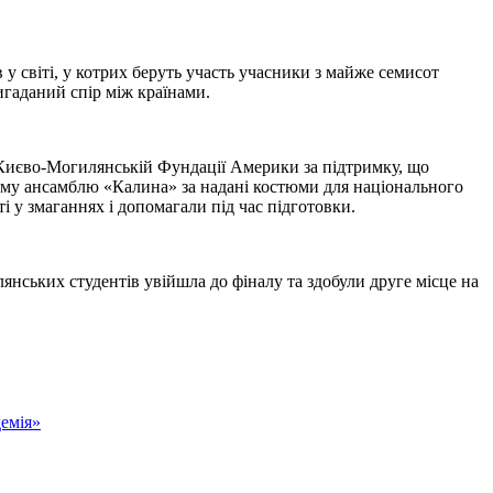
ів у світі, у котрих беруть участь учасники з майже семисот
игаданий спір між країнами.
 Києво-Могилянській Фундації Америки за підтримку, що
ому ансамблю «Калина» за надані костюми для національного
і у змаганнях і допомагали під час підготовки.
лянських студентів увійшла до фіналу та здобули друге місце на
емія»