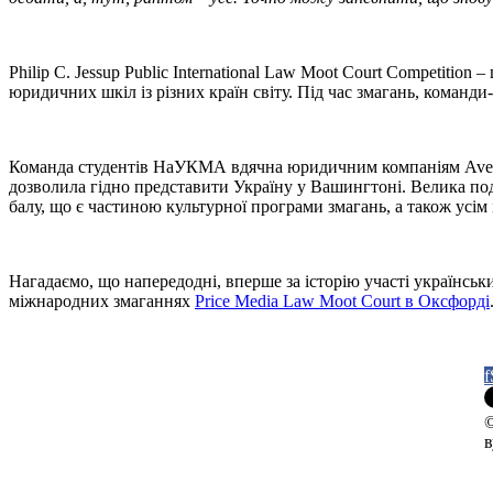
Philip C. Jessup Public International Law Moot Court Competition
юридичних шкіл із різних країн світу. Під час змагань, коман
Команда студентів НаУКМА вдячна юридичним компаніям Avellum
дозволила гідно представити Україну у Вашингтоні. Велика п
балу, що є частиною культурної програми змагань, а також усім 
Нагадаємо, що напередодні, вперше за історію участі українськ
міжнародних змаганнях
Price Media Law Moot Court в Оксфорді
f
в