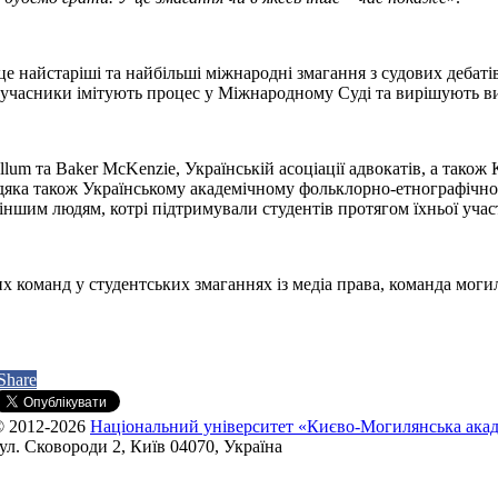
 – це найстаріші та найбільші міжнародні змагання з судових дебат
ди-учасники імітують процес у Міжнародному Суді та вирішують в
 та Baker McKenzie, Українській асоціації адвокатів, а також
одяка також Українському академічному фольклорно-етнографічн
іншим людям, котрі підтримували студентів протягом їхньої участ
их команд у студентських змаганнях із медіа права, команда моги
.
Share
© 2012-2026
Національний університет «Києво-Могилянська акад
ул. Сковороди 2, Київ 04070, Україна