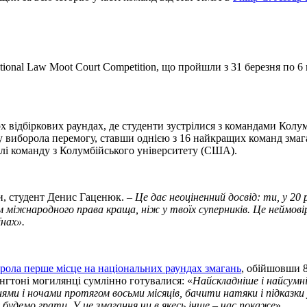
ational Law Moot Court Competition, що пройшли з 31 березня по 6
х відбіркових раундах, де студенти зустрілися з командами Колу
ву виборола перемогу, ставши однією з 16 найкращих команд змаг
алі команду з Колумбійського університету (США).
и, студент Денис Гаценюк. –
Це дає неоціненний досвід: ти, у 2
м міжнародного права краща, ніж у твоїх суперників. Це неймов
нах».
рола перше місце на національних раундах змагань
, обійшовши 8
нгтоні могилянці сумлінно готувалися: «
Найскладніше і найсумні
ями і ночами протягом восьми місяців, бачити натяки і підказки
будемо грати. У це змагання чи в якесь інше – час покаже
».