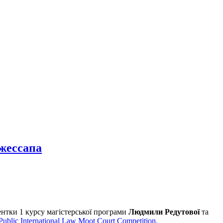
жессапа
дентки 1 курсу магістерської програми
Людмили Редутової
та
 Public International Law Moot Court Competition.