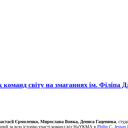
оманд світу на змаганнях ім. Філіпа Д
астасії Єрмоленко, Мирослава Вовка, Дениса Гаценюка
, сту
ащий за всю історію участі команд від НаУКМА в
Philip C. Jessup