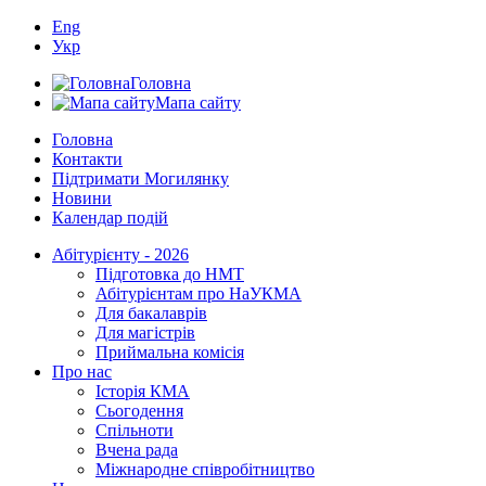
Eng
Укр
Головна
Мапа сайту
Головна
Контакти
Підтримати Могилянку
Новини
Календар подій
Абітурієнту - 2026
Підготовка до НМТ
Абітурієнтам про НаУКМА
Для бакалаврів
Для магістрів
Приймальна комісія
Про нас
Історія КМА
Сьогодення
Спільноти
Вчена рада
Міжнародне співробітництво