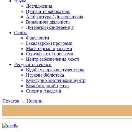
Наука
Дослідження
Центри та лабораторії
Аспірантура / Докторантура
Видавнича діяльність
Дні науки (конференції)
Освіта
Факультети
Бакалаврські програми
Магістерські програми
Сертифікатні програми
Центр забезпечення якості
Ресурси та сервіси
Відділ у справах студентства
Наукова бібліотека
Культурно-мистецький центр
Комп'ютерний центр
Спорт в Академії
Початок
→
Новини