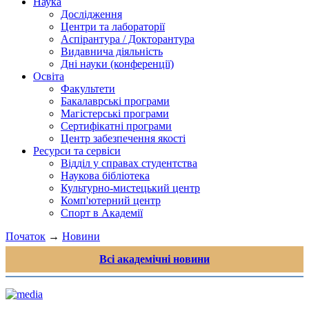
Наука
Дослідження
Центри та лабораторії
Аспірантура / Докторантура
Видавнича діяльність
Дні науки (конференції)
Освіта
Факультети
Бакалаврські програми
Магістерські програми
Сертифікатні програми
Центр забезпечення якості
Ресурси та сервіси
Відділ у справах студентства
Наукова бібліотека
Культурно-мистецький центр
Комп'ютерний центр
Спорт в Академії
Початок
→
Новини
Всі академічні новини