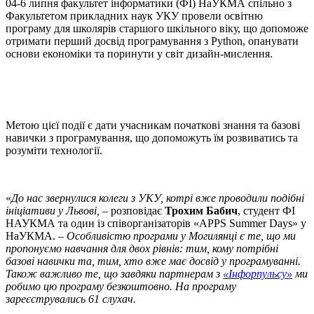
04-6 липня факультет інформатики (ФІ) НаУКМА спільно з
Факультетом прикладних наук УКУ провели освітню
програму для школярів старшого шкільного віку, що допоможе
отримати перший досвід програмування з Python, опанувати
основи економіки та поринути у світ дизайн-мислення.
Метою цієї події є дати учасникам початкові знання та базові
навички з програмування, що допоможуть їм розвиватись та
розуміти технології.
«
До нас звернулися колеги з УКУ, котрі вже проводили подібні
ініціативи у Львові,
– розповідає
Трохим Бабич
, студент ФІ
НАУКМА та один із співорганізаторів «APPS Summer Days» у
НаУКМА. –
Особливістю програми у Могилянці є те, що ми
пропонуємо навчання для двох рівнів: тим, кому потрібні
базові навички та, тим, хто вже має досвід у програмуванні.
Також важливо те, що завдяки партнерам з
«Інфорпульсу»
ми
робимо цю програму безкоштовно. На програму
зареєструвались 61 слухач.