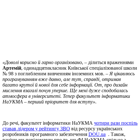
«Доволі корисно й гарно організовано
, – ділиться враженнями
Артемій
, одинадцятикласник Київської спеціалізованої школи
№ 98 з поглибленим вивченням іноземних мов. –
Я цікавлюсь
програмуванням вже давно, але тут, справді, отримав
багато крутої й нової для себе інформації. От, про дизайн
мислення взагалі почув уперше. Ще мені дуже сподобалась
атмосфера в університеті. Тепер факультет інформатики
НаУКМА – перший пріоритет для вступу».
До речі, факультет інформатики НаУКМА
чотири рази поспіль
ставав лідером у рейтингу ЗВО
від ресурсу українських
розробників програмного забезпечення
DOU.ua
. Також,
раніше ми повідомляли про те, що ФІ НаУКМА спільно з