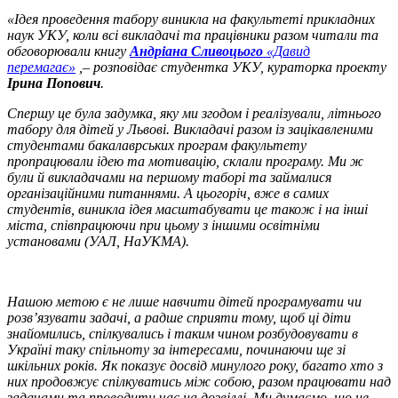
«Ідея проведення табору виникла на факультеті прикладних
наук УКУ, коли всі викладачі та працівники разом читали та
обговорювали книгу
Андріана Сливоцього
«Давид
перемагає»
,– розповідає студентка УКУ, кураторка проекту
Ірина Попович
.
Спершу це була задумка, яку ми згодом і реалізували, літнього
табору для дітей у Львові. Викладачі разом із зацікавленими
студентами бакалаврських програм факультету
пропрацювали ідею та мотивацію, склали програму. Ми ж
були й викладачами на першому таборі та займалися
організаційними питаннями. А цьогоріч, вже в самих
студентів, виникла ідея масштабувати це також і на інші
міста, співпрацюючи при цьому з іншими освітніми
установами (УАЛ, НаУКМА).
Нашою метою є не лише навчити дітей програмувати чи
розв’язувати задачі, а радше сприяти тому, щоб ці діти
знайомились, спілкувались і таким чином розбудовувати в
Україні таку спільноту за інтересами, починаючи ще зі
шкільних років. Як показує досвід минулого року, багато хто з
них продовжує спілкуватись між собою, разом працювати над
задачами та проводити час на дозвіллі. Ми думаємо, що це