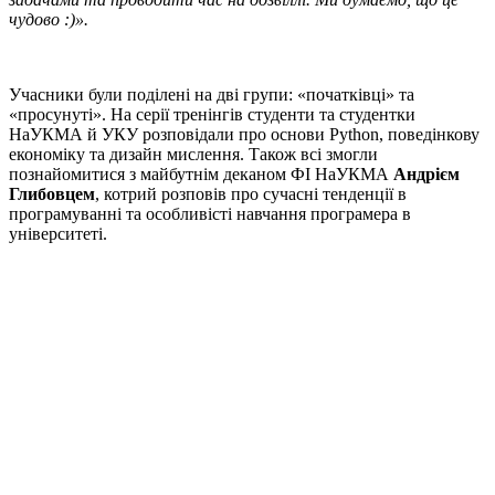
чудово :)».
Учасники були поділені на дві групи: «початківці» та
«просунуті». На серії тренінгів студенти та студентки
НаУКМА й УКУ розповідали про основи Python, поведінкову
економіку та дизайн мислення. Також всі змогли
познайомитися з майбутнім деканом ФІ НаУКМА
Андрієм
Глибовцем
, котрий розповів про сучасні тенденції в
програмуванні та особливісті навчання програмера в
університеті.