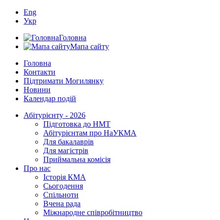
Eng
Укр
Головна
Мапа сайту
Головна
Контакти
Підтримати Могилянку
Новини
Календар подій
Абітурієнту - 2026
Підготовка до НМТ
Абітурієнтам про НаУКМА
Для бакалаврів
Для магістрів
Приймальна комісія
Про нас
Історія КМА
Сьогодення
Спільноти
Вчена рада
Міжнародне співробітництво