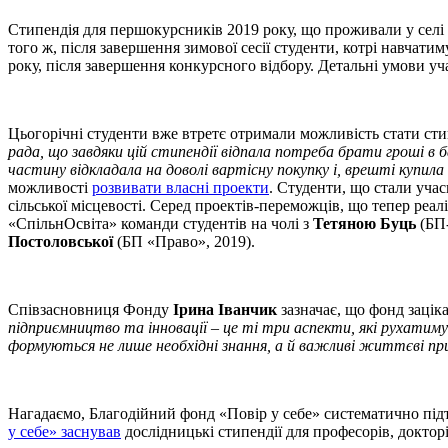
Стипендія для першокурсників 2019 року, що проживали у селі ч
того ж, після завершення зимової сесії студенти, котрі навчат
року, після завершення конкурсного відбору. Детальні умови у
Цьогорічні студенти вже втретє отримали можливість стати сти
рада, що завдяки цій стипендії відпала потреба брати гроші в б
частину відкладала на доволі вартісну покупку і, врешті купила
можливості
розвивати власні проекти
. Студенти, що стали уча
сільської місцевості. Серед проектів-переможців, що тепер ре
«СпільнОсвіта» команди студентів на чолі з
Тетяною Буць
(БП-
Постоловської
(БП «Право», 2019).
Співзасновниця Фонду
Ірина Іванчик
зазначає, що фонд зацік
підприємництво та інновації – це ті три аспекти, які рухатиму
формуються не лише необхідні знання, а й важливі життєві пр
Нагадаємо, Благодійний фонд «Повір у себе» систематично підт
у себе» заснував
дослідницькі стипендії для професорів, докт