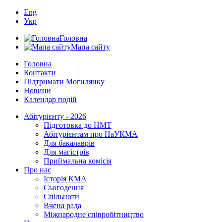
Eng
Укр
Головна
Мапа сайту
Головна
Контакти
Підтримати Могилянку
Новини
Календар подій
Абітурієнту - 2026
Підготовка до НМТ
Абітурієнтам про НаУКМА
Для бакалаврів
Для магістрів
Приймальна комісія
Про нас
Історія КМА
Сьогодення
Спільноти
Вчена рада
Міжнародне співробітництво