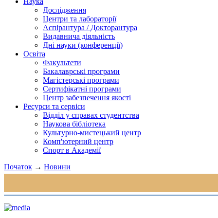
Наука
Дослідження
Центри та лабораторії
Аспірантура / Докторантура
Видавнича діяльність
Дні науки (конференції)
Освіта
Факультети
Бакалаврські програми
Магістерські програми
Сертифікатні програми
Центр забезпечення якості
Ресурси та сервіси
Відділ у справах студентства
Наукова бібліотека
Культурно-мистецький центр
Комп'ютерний центр
Спорт в Академії
Початок
→
Новини