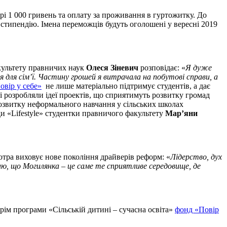
рі 1 000 гривень та оплату за проживання в гуртожитку. До
 стипендію. Імена переможців будуть оголошені у вересні 2019
акультету правничих наук
Олеся Зіневич
розповідає: «
Я дуже
я для сім’ї. Частину грошей я витрачала на побутові справи, а
овір у себе»
не лише матеріально підтримує студентів, а дає
і розробляли ідеї проектів, що сприятимуть розвитку громад
розвитку неформального навчання у сільських школах
и «Lifestyle» студентки правничого факультету
Мар’яни
котра виховує нове покоління драйверів реформ: «
Лідерство, дух
ю, що Могилянка – це саме те сприятливе середовище, де
рім програми «Сільській дитині – сучасна освіта»
фонд «Повір