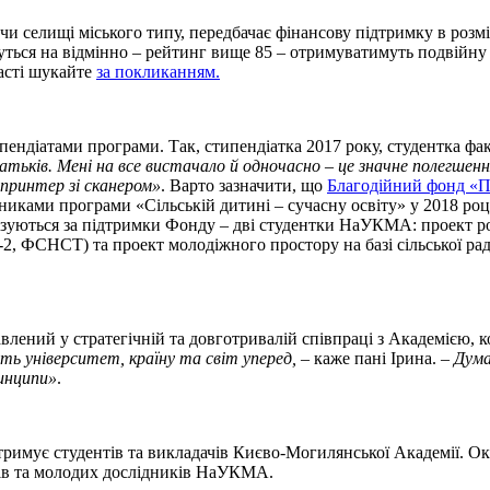
и селищі міського типу, передбачає фінансову підтримку в розмі
имуться на відмінно – рейтинг вище 85 – отримуватимуть подвійну
часті шукайте
за покликанням.
пендіатами програми. Так, стипендіатка 2017 року, студентка ф
атьків. Мені на все вистачало й одночасно – це значне полегшенн
 принтер зі сканером»
. Варто зазначити, що
Благодійний фонд «П
сниками програми «Сільській дитині – сучасну освіту» у 2018 роц
алізуються за підтримки Фонду – дві студентки НаУКМА: проект 
2, ФСНСТ) та проект молодіжного простору на базі сільської рад
авлений у стратегічній та довготривалій співпраці з Академією, 
ть університет, країну та світ уперед,
– каже пані Ірина. –
Дума
инципи»
.
римує студентів та викладачів Києво-Могилянської Академії. Ок
орів та молодих дослідників НаУКМА.