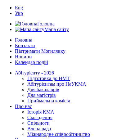
Eng
Укр
Головна
Мапа сайту
Головна
Контакти
Підтримати Могилянку
Новини
Календар подій
Абітурієнту - 2026
Підготовка до НМТ
Абітурієнтам про НаУКМА
Для бакалаврів
Для магістрів
Приймальна комісія
Про нас
Історія КМА
Сьогодення
Спільноти
Вчена рада
Міжнародне співробітництво