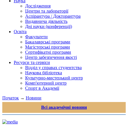
Наука
Дослідження
Центри та лабораторії
Аспірантура / Докторантура
Видавнича діяльність
Дні науки (конференції)
Освіта
Факультети
Бакалаврські програми
Магістерські програми
Сертифікатні програми
Центр забезпечення якості
Ресурси та сервіси
Відділ у справах студентства
Наукова бібліотека
Культурно-мистецький центр
Комп'ютерний центр
Спорт в Академії
Початок
→
Новини
Всі академічні новини