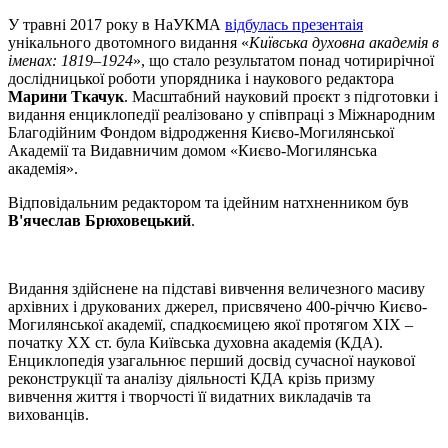
У травні 2017 року в НаУКМА
відбулась презентаія
унікального двотомного видання «
Київська духовна академія в
іменах: 1819–1924
», що стало результатом понад чотирирічної
дослідницької роботи упорядника і наукового редактора
Марини Ткачук
. Масштабний науковий проєкт з підготовки і
видання енциклопедії реалізовано у співпраці з Міжнародним
Благодійним Фондом відродження Києво-Могилянської
Академії та Видавничим домом «Києво-Могилянська
академія».
Відповідальним редактором та ідейним натхненником був
В'ячеслав Брюховецький
.
Видання здійснене на підставі вивчення величезного масиву
архівних і друкованих джерел, присвячено 400-річчю Києво-
Могилянської академії, спадкоємицею якої протягом ХІХ –
початку ХХ ст. була Київська духовна академія (КДА).
Енциклопедія узагальнює перший досвід сучасної наукової
реконструкції та аналізу діяльності КДА крізь призму
вивчення життя і творчості її видатних викладачів та
вихованців.