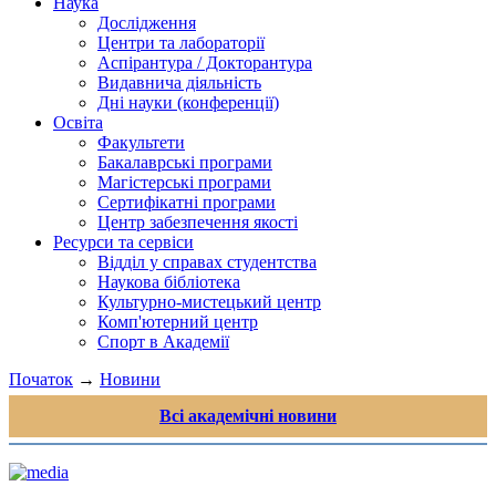
Наука
Дослідження
Центри та лабораторії
Аспірантура / Докторантура
Видавнича діяльність
Дні науки (конференції)
Освіта
Факультети
Бакалаврські програми
Магістерські програми
Сертифікатні програми
Центр забезпечення якості
Ресурси та сервіси
Відділ у справах студентства
Наукова бібліотека
Культурно-мистецький центр
Комп'ютерний центр
Спорт в Академії
Початок
→
Новини
Всі академічні новини