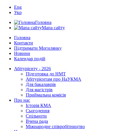
Eng
Укр
Головна
Мапа сайту
Головна
Контакти
Підтримати Могилянку
Новини
Календар подій
Абітурієнту - 2026
Підготовка до НМТ
Абітурієнтам про НаУКМА
Для бакалаврів
Для магістрів
Приймальна комісія
Про нас
Історія КМА
Сьогодення
Спільноти
Вчена рада
Міжнародне співробітництво