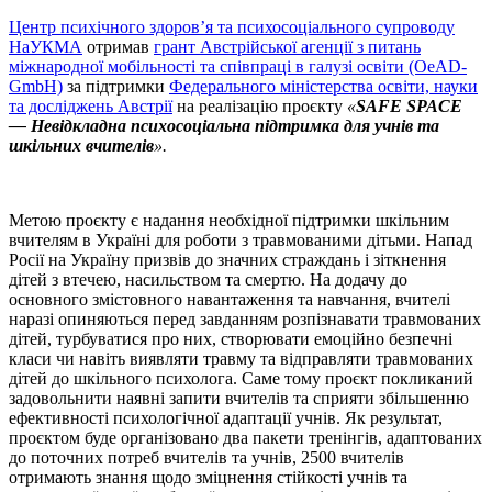
Центр психічного здоров’я та психосоціального супроводу
НаУКМА
отримав
грант Австрійської агенції з питань
міжнародної мобільності та співпраці в галузі освіти (OeAD-
GmbH)
за підтримки
Федерального міністерства освіти, науки
та досліджень Австрії
на реалізацію проєкту
«
SAFE SPACE
—
Невідкладна психосоціальна підтримка для учнів та
шкільних вчителів
».
Метою проєкту є надання необхідної підтримки шкільним
вчителям в Україні для роботи з травмованими дітьми. Напад
Росії на Україну призвів до значних страждань і зіткнення
дітей з втечею, насильством та смертю. На додачу до
основного змістовного навантаження та навчання, вчителі
наразі опиняються перед завданням розпізнавати травмованих
дітей, турбуватися про них, створювати емоційно безпечні
класи чи навіть виявляти травму та відправляти травмованих
дітей до шкільного психолога. Саме тому проєкт покликаний
задовольнити наявні запити вчителів та сприяти збільшенню
ефективності психологічної адаптації учнів. Як результат,
проєктом буде організовано два пакети тренінгів, адаптованих
до поточних потреб вчителів та учнів, 2500 вчителів
отримають знання щодо зміцнення стійкості учнів та