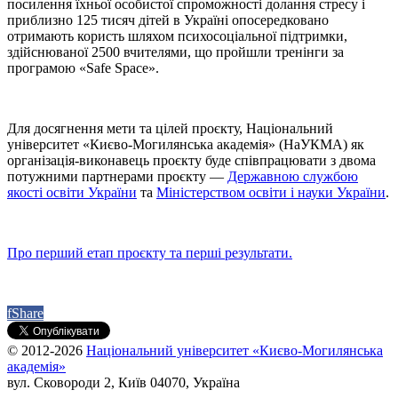
посилення їхньої особистої спроможності долання стресу і
приблизно 125 тисяч дітей в Україні опосередковано
отримають користь шляхом психосоціальної підтримки,
здійснюваної 2500 вчителями, що пройшли тренінги за
програмою «Safe Space».
Для досягнення мети та цілей проєкту, Національний
університет «Києво-Могилянська академія» (НаУКМА) як
організація-виконавець проєкту буде співпрацювати з двома
потужними партнерами проєкту
—
Державною службою
якості освіти України
та
Міністерством освіти і науки України
.
Про перший етап проєкту та перші результати.
f
Share
© 2012-2026
Національний університет «Києво-Могилянська
академія»
вул. Сковороди 2, Київ 04070, Україна