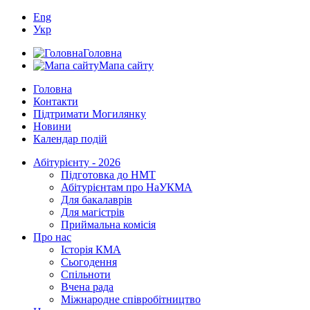
Eng
Укр
Головна
Мапа сайту
Головна
Контакти
Підтримати Могилянку
Новини
Календар подій
Абітурієнту - 2026
Підготовка до НМТ
Абітурієнтам про НаУКМА
Для бакалаврів
Для магістрів
Приймальна комісія
Про нас
Історія КМА
Сьогодення
Спільноти
Вчена рада
Міжнародне співробітництво