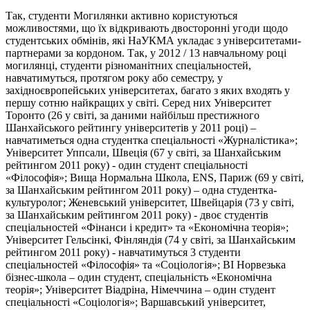
Так, студенти Могилянки активно користуються
можливостями, що їх відкривають двосторонні угоди щодо
студентських обмінів, які НаУКМА укладає з університетами-
партнерами за кордоном. Так, у 2012 / 13 навчальному році
могилянці, студенти різноманітних спеціальностей,
навчатимуться, протягом року або семестру, у
західноєвропейських університетах, багато з яких входять у
першу сотню найкращих у світі. Серед них Університет
Торонто (26 у світі, за даними найбільш престижного
Шанхайського рейтингу університетів у 2011 році) –
навчатиметься одна студентка спеціальності «Журналістика»;
Університет Уппсали, Швеція (67 у світі, за Шанхайським
рейтингом 2011 року) - один студент спеціальності
«Філософія»; Вища Нормальна Школа, ENS, Париж (69 у світі,
за Шанхайським рейтингом 2011 року) – одна студентка-
культуролог; Женевський університет, Швейцарія (73 у світі,
за Шанхайським рейтингом 2011 року) - двоє студентів
спеціальностей «Фінанси і кредит» та «Економічна теорія»;
Університет Гельсінкі, Фінляндія (74 у світі, за Шанхайським
рейтингом 2011 року) - навчатимуться 3 студенти
спеціальностей «Філософія» та «Соціологія»; BI Норвезька
бізнес-школа – один студент, спеціальність «Економічна
теорія»; Університет Віадріна, Німеччина – один студент
спеціальності «Соціологія»; Варшавський університет,