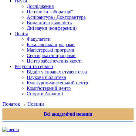
Наука
Дослідження
Центри та лабораторії
Аспірантура / Докторантура
Видавнича діяльність
Дні науки (конференції)
Освіта
Факультети
Бакалаврські програми
Магістерські програми
Сертифікатні програми
Центр забезпечення якості
Ресурси та сервіси
Відділ у справах студентства
Наукова бібліотека
Культурно-мистецький центр
Комп'ютерний центр
Спорт в Академії
Початок
→
Новини
Всі академічні новини