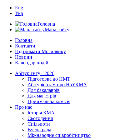
Eng
Укр
Головна
Мапа сайту
Головна
Контакти
Підтримати Могилянку
Новини
Календар подій
Абітурієнту - 2026
Підготовка до НМТ
Абітурієнтам про НаУКМА
Для бакалаврів
Для магістрів
Приймальна комісія
Про нас
Історія КМА
Сьогодення
Спільноти
Вчена рада
Міжнародне співробітництво