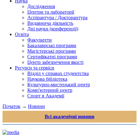
Наука
Дослідження
Центри та лабораторії
Аспірантура / Докторантура
Видавнича діяльність
Дні науки (конференції)
Освіта
Факультети
Бакалаврські програми
Магістерські програми
Сертифікатні програми
Центр забезпечення якості
Ресурси та сервіси
Відділ у справах студентства
Наукова бібліотека
Культурно-мистецький центр
Комп'ютерний центр
Спорт в Академії
Початок
→
Новини
Всі академічні новини