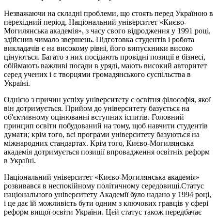
Незважаючи на складні проблеми, що стоять перед Україною в
перехідний період, Національний університет «Києво-
Могилянська академія», з часу свого відродження у 1991 році,
здійснив чимало звершень. Підготовка студентів і робота
викладачів є на високому рівні, його випускники високо
цінуються. Багато з них посідають провідні позиції в бізнесі,
обіймають важливі посади в уряді, мають високий авторитет
серед учених і є творцями громадянського суспільства в
Україні.
Однією з причин успіху університету є освітня філософія, якої
він дотримується. Прийом до університету базується на
об'єктивному оцінюванні вступних іспитів. Головний
принцип освіти побудований на тому, щоб навчити студентів
думати; крім того, всі програми університету базуються на
міжнародних стандартах. Крім того, Києво-Могилянська
академія дотримується позиції впровадження освітніх реформ
в Україні.
Національний університет «Києво-Могилянська академія»
розвивався в неспокійному політичному середовищі.Статус
національного університету Академії було надано у 1994 році,
і це дає їй можливість бути одним з ключових гравців у сфері
реформ вищої освіти України. Цей статус також передбачає