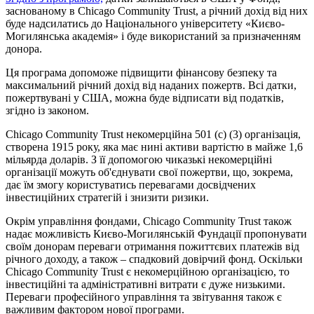
заснованому в Chicago Community Trust, а річний дохід від них
буде надсилатись до Національного університету «Києво-
Могилянська академія» і буде використаний за призначенням
донора.
Ця програма допоможе підвищити фінансову безпеку та
максимальний річний дохід від наданих пожертв. Всі датки,
пожертвувані у США, можна буде відписати від податків,
згідно із законом.
Chicago Community Trust некомерційна 501 (с) (3) організація,
створена 1915 року, яка має нині активи вартістю в майже 1,6
мільярда доларів. З її допомогою чиказькі некомерційні
організації можуть об'єднувати свої пожертви, що, зокрема,
дає їм змогу користуватись перевагами досвідчених
інвестиційних стратегій і знизити ризики.
Окрім управління фондами, Chicago Community Trust також
надає можливість Києво-Могилянській Фундації пропонувати
своїм донорам переваги отримання пожиттєвих платежів від
річного доходу, а також – спадковий довірчий фонд. Оскільки
Chicago Community Trust є некомерційною організацією, то
інвестиційні та адміністративні витрати є дуже низькими.
Переваги професійного управління та звітування також є
важливим фактором нової програми.