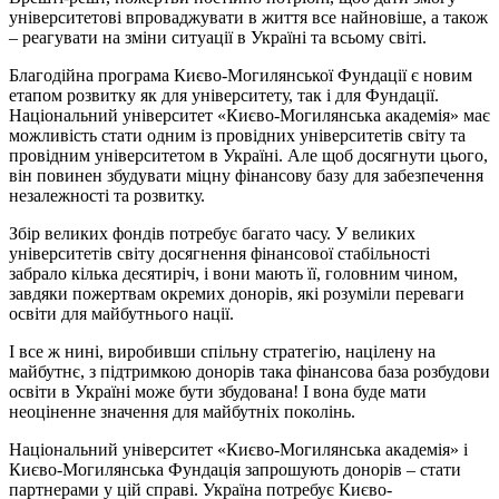
університетові впроваджувати в життя все найновіше, а також
– реагувати на зміни ситуації в Україні та всьому світі.
Благодійна програма Києво-Могилянської Фундації є новим
етапом розвитку як для університету, так і для Фундації.
Національний університет «Києво-Могилянська академія» має
можливість стати одним із провідних університетів світу та
провідним університетом в Україні. Але щоб досягнути цього,
він повинен збудувати міцну фінансову базу для забезпечення
незалежності та розвитку.
Збір великих фондів потребує багато часу. У великих
університетів світу досягнення фінансової стабільності
забрало кілька десятиріч, і вони мають її, головним чином,
завдяки пожертвам окремих донорів, які розуміли переваги
освіти для майбутнього нації.
І все ж нині, виробивши спільну стратегію, націлену на
майбутнє, з підтримкою донорів така фінансова база розбудови
освіти в Україні може бути збудована! І вона буде мати
неоціненне значення для майбутніх поколінь.
Національний університет «Києво-Могилянська академія» і
Києво-Могилянська Фундація запрошують донорів – стати
партнерами у цій справі. Україна потребує Києво-