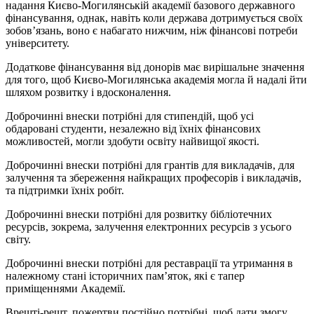
надання Києво-Могилянській академії базового державного
фінансування, однак, навіть коли держава дотримується своїх
зобов’язань, воно є набагато нижчим, ніж фінансові потреби
університету.
Додаткове фінансування від донорів має вирішальне значення
для того, щоб Києво-Могилянська академія могла й надалі йти
шляхом розвитку і вдосконалення.
Доброчинні внески потрібні для стипендій, щоб усі
обдаровані студенти, незалежно від їхніх фінансових
можливостей, могли здобути освіту найвищої якості.
Доброчинні внески потрібні для грантів для викладачів, для
залучення та збереження найкращих професорів і викладачів,
та підтримки їхніх робіт.
Доброчинні внески потрібні для розвитку бібліотечних
ресурсів, зокрема, залучення електронних ресурсів з усього
світу.
Доброчинні внески потрібні для реставрації та утримання в
належному стані історичних пам’яток, які є тапер
приміщеннями Академії.
Врешті-решт, пожертви постійно потрібні, щоб дати змогу