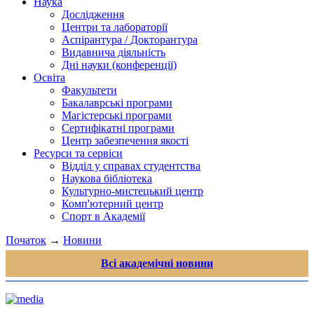
Наука
Дослідження
Центри та лабораторії
Аспірантура / Докторантура
Видавнича діяльність
Дні науки (конференції)
Освіта
Факультети
Бакалаврські програми
Магістерські програми
Сертифікатні програми
Центр забезпечення якості
Ресурси та сервіси
Відділ у справах студентства
Наукова бібліотека
Культурно-мистецький центр
Комп'ютерний центр
Спорт в Академії
Початок
→
Новини
Всі академічні новини