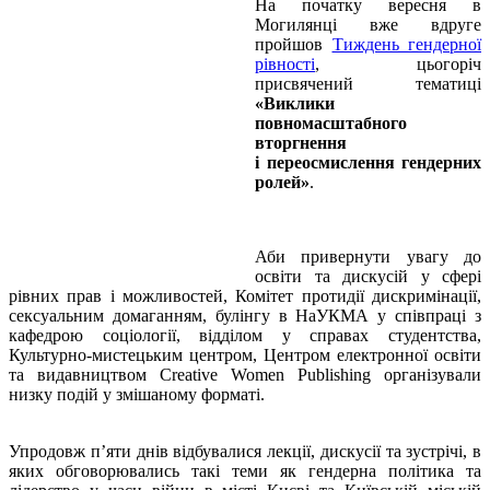
На початку вересня в
Могилянці вже вдруге
пройшов
Тиждень гендерної
рівності
, цьогоріч
присвячений тематиці
«Виклики
повномасштабного
вторгнення
і переосмислення гендерних
ролей»
.
Аби привернути увагу до
освіти та дискусій у сфері
рівних прав і можливостей, Комітет протидії дискримінації,
сексуальним домаганням, булінгу в НаУКМА у співпраці з
кафедрою соціології, відділом у справах студентства,
Культурно-мистецьким центром, Центром електронної освіти
та видавництвом Creative Women Publishing організували
низку подій у змішаному форматі.
Упродовж п’яти днів відбувалися лекції, дискусії та зустрічі, в
яких обговорювались такі теми як гендерна політика та