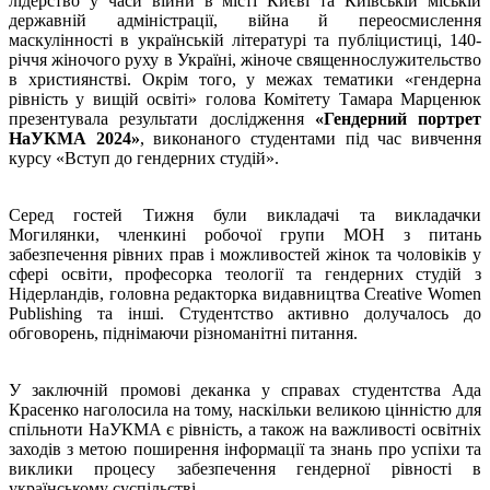
лідерство у часи війни в місті Києві та Київській міській
державній адміністрації, війна й переосмислення
маскулінності в українській літературі та публіцистиці, 140-
річчя жіночого руху в Україні, жіноче священнослужительство
в християнстві. Окрім того, у межах тематики «гендерна
рівність у вищій освіті» голова Комітету Тамара Марценюк
презентувала результати дослідження
«Гендерний портрет
НаУКМА 2024»
, виконаного студентами під час вивчення
курсу «Вступ до гендерних студій».
Серед гостей Тижня були викладачі та викладачки
Могилянки, членкині робочої групи МОН з питань
забезпечення рівних прав і можливостей жінок та чоловіків у
сфері освіти, професорка теології та гендерних студій з
Нідерландів, головна редакторка видавництва Creative Women
Publishing та інші. Студентство активно долучалось до
обговорень, піднімаючи різноманітні питання.
У заключній промові деканка у справах студентства Ада
Красенко наголосила на тому, наскільки великою цінністю для
спільноти НаУКМА є рівність, а також на важливості освітніх
заходів з метою поширення інформації та знань про успіхи та
виклики процесу забезпечення гендерної рівності в
українському суспільстві.