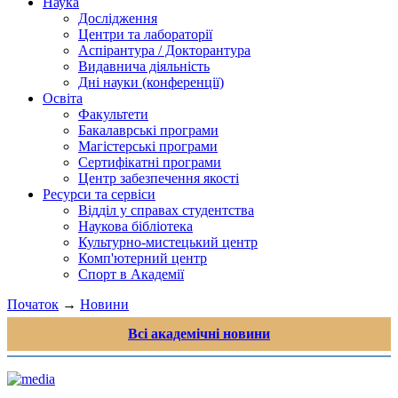
Наука
Дослідження
Центри та лабораторії
Аспірантура / Докторантура
Видавнича діяльність
Дні науки (конференції)
Освіта
Факультети
Бакалаврські програми
Магістерські програми
Сертифікатні програми
Центр забезпечення якості
Ресурси та сервіси
Відділ у справах студентства
Наукова бібліотека
Культурно-мистецький центр
Комп'ютерний центр
Спорт в Академії
Початок
→
Новини
Всі академічні новини