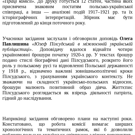
«Праці комісії»
. До друку готується 12 статей, частина яких
присвячена знаковим постатям польсько-української
співпраці, а інша — аналізові подій 1917–1921 рр. та їх
історіографічних інтерпретацій. Збірник має бути
підготовлений до кінця поточного року.
Учасники засідання заслухали і обговорили доповідь
Олега
Павлишина
«Юзеф Пілсудський в міжвоєнній українській
публіцистиці»
. Доповідачу вдалося віднайти чотири
україномовні брошури початку 1920-х рр. У текстах брошур
подано стислі біографічні дані Пілсудського, розкрито його
роль у польському русі та відновленні Польської державності
у 1918 р., відзначено важливі зовнішньополітичні кроки
Пілсудського, з урахуванням українського контексту. Не
зважаючи на складності українсько-польських відносин,
брошури малюють позитивний образ діяча. Життєпис
Пілсудського розглядається як взірець діяльності патріота,
гідний до наслідування.
Наприкінці засідання обговорено плани на наступні роки.
Констатовано, що робота комісії вимагає ширших
хронологічних та тематичних рамок, які б дозволили
побачити польсько-українську співпрацю з різних перспектив.