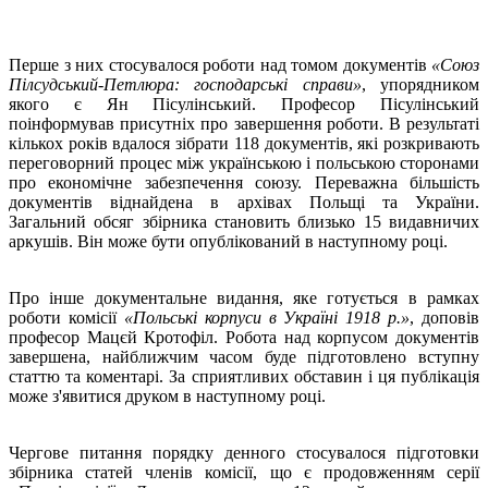
Перше з них стосувалося роботи над томом документів
«Союз
Пілсудський-Петлюра: господарські справи»
, упорядником
якого є Ян Пісулінський. Професор Пісулінський
поінформував присутніх про завершення роботи. В результаті
кількох років вдалося зібрати 118 документів, які розкривають
переговорний процес між українською і польською сторонами
про економічне забезпечення союзу. Переважна більшість
документів віднайдена в архівах Польщі та України.
Загальний обсяг збірника становить близько 15 видавничих
аркушів. Він може бути опублікований в наступному році.
Про інше документальне видання, яке готується в рамках
роботи комісії
«Польські корпуси в Україні 1918 р.»
, доповів
професор Мацєй Кротофіл. Робота над корпусом документів
завершена, найближчим часом буде підготовлено вступну
статтю та коментарі. За сприятливих обставин і ця публікація
може з'явитися друком в наступному році.
Чергове питання порядку денного стосувалося підготовки
збірника статей членів комісії, що є продовженням серії