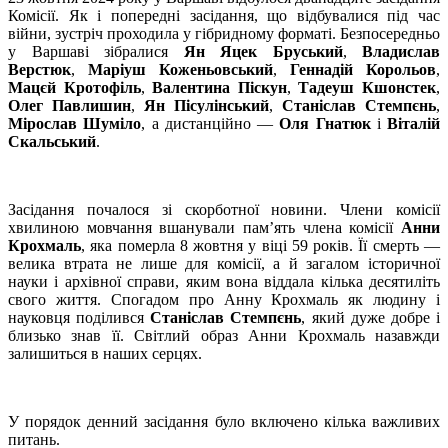
Комісії. Як і попередні засідання, що відбувалися під час
війни, зустріч проходила у гібридному форматі. Безпосередньо
у Варшаві зібралися
Ян Яцек Бруський
,
Владислав
Верстюк
,
Маріуш Коженьовський
,
Геннадій Корольов
,
Мацєй Кротофіль
,
Валентина Піскун
,
Тадеуш Кшонстек
,
Олег Павлишин
,
Ян Пісулінський
,
Станіслав Стемпєнь
,
Мірослав Шуміло
, а дистанційно —
Оля Гнатюк
і
Віталій
Скальський
.
Засідання почалося зі скорботної новини. Члени комісії
хвилиною мовчання вшанували пам’ять члена комісії
Анни
Крохмаль
, яка померла 8 жовтня у віці 59 років. Її смерть —
велика втрата не лише для комісії, а й загалом історичної
науки і архівної справи, яким вона віддала кілька десятиліть
свого життя. Спогадом про Анну Крохмаль як людину і
науковця поділився
Станіслав Стемпєнь
, який дуже добре і
близько знав її. Світлий образ Анни Крохмаль назавжди
залишиться в наших серцях.
У порядок денний засідання було включено кілька важливих
питань.