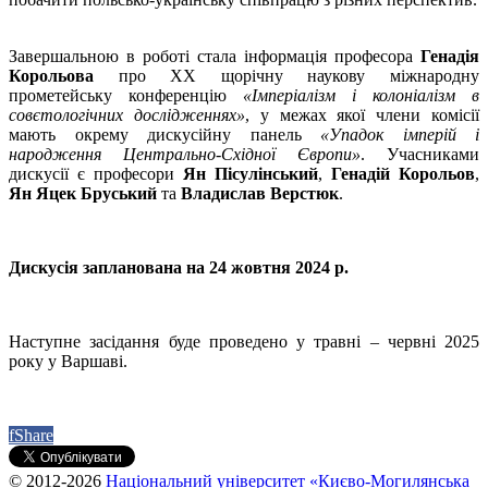
Завершальною в роботі стала інформація професора
Генадія
Корольова
про ХХ щорічну наукову міжнародну
прометейську конференцію
«Імперіалізм і колоніалізм в
совєтологічних дослідженнях»
, у межах якої члени комісії
мають окрему дискусійну панель
«Упадок імперій і
народження Центрально-Східної Європи»
. Учасниками
дискусії є професори
Ян Пісулінський
,
Генадій Корольов
,
Ян Яцек Бруський
та
Владислав Верстюк
.
Дискусія запланована на 24 жовтня 2024 р.
Наступне засідання буде проведено у травні – червні 2025
року у Варшаві.
f
Share
© 2012-2026
Національний університет «Києво-Могилянська