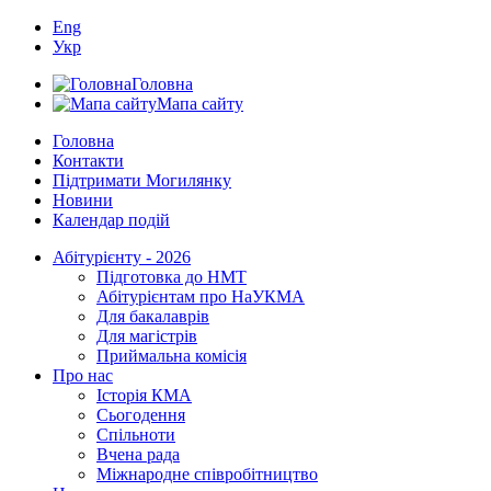
Eng
Укр
Головна
Мапа сайту
Головна
Контакти
Підтримати Могилянку
Новини
Календар подій
Абітурієнту - 2026
Підготовка до НМТ
Абітурієнтам про НаУКМА
Для бакалаврів
Для магістрів
Приймальна комісія
Про нас
Історія КМА
Сьогодення
Спільноти
Вчена рада
Міжнародне співробітництво