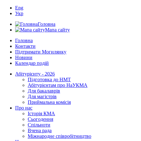
Eng
Укр
Головна
Мапа сайту
Головна
Контакти
Підтримати Могилянку
Новини
Календар подій
Абітурієнту - 2026
Підготовка до НМТ
Абітурієнтам про НаУКМА
Для бакалаврів
Для магістрів
Приймальна комісія
Про нас
Історія КМА
Сьогодення
Спільноти
Вчена рада
Міжнародне співробітництво