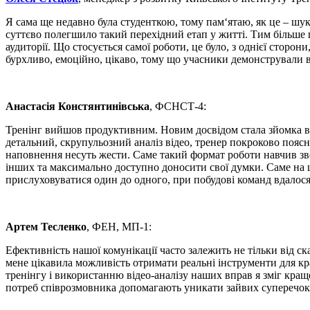
Я сама ще недавно була студенткою, тому пам‘ятаю, як це – шук
суттєво полегшило такий перехідний етап у житті. Тим більше щ
аудиторії. Що стосується самої роботи, це було, з однієї сторо
бурхливо, емоційно, цікаво, тому що учасники демонстрували в
Анастасія Констянтинівська
, ФСНСТ-4:
Тренінг вийшов продуктивним. Новим досвідом стала зйомка ві
детальний, скрупульозний аналіз відео, тренер покроково поясн
наповнення несуть жести. Саме такий формат роботи навчив звер
інших та максимально доступно доносити свої думки. Саме на ц
прислуховуватися один до одного, при побудові команд вдалос
Артем Тесленко
, ФЕН, МП-1:
Ефективність нашої комунікації часто залежить не тільки від с
мене цікавила можливість отримати реальні інструменти для кр
тренінгу і використанню відео-аналізу наших вправ я зміг краще
потреб співрозмовника допомагають уникати зайвих суперечок