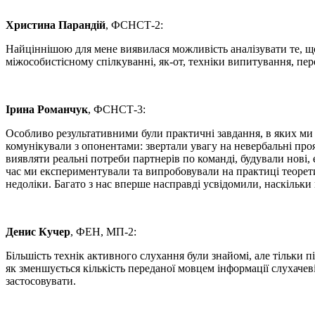
Христина Парандій
, ФСНСТ-2:
Найціннішою для мене виявилася можливість аналізувати те, що
міжособистісному спілкуванні, як-от, техніки випитування, пер
Ірина Романчук
, ФСНСТ-3:
Особливо результативними були практичні завдання, в яких ми 
комунікували з опонентами: звертали увагу на невербальні проя
виявляти реальні потреби партнерів по команді, будували нові, е
час ми експериментували та випробовували на практиці теоретич
недоліки. Багато з нас вперше насправді усвідомили, наскільки
Денис Кучер
, ФЕН, МП-2:
Більшість технік активного слухання були знайомі, але тільки п
як зменшується кількість переданої мовцем інформації слухачев
застосовувати.