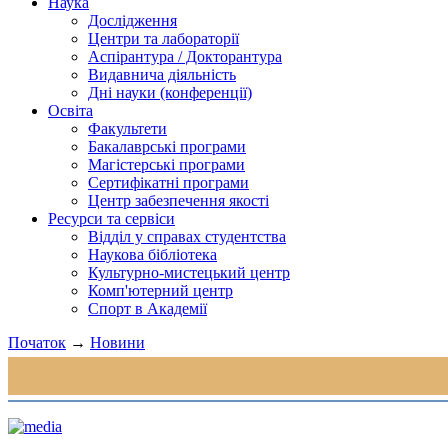
Наука
Дослідження
Центри та лабораторії
Аспірантура / Докторантура
Видавнича діяльність
Дні науки (конференції)
Освіта
Факультети
Бакалаврські програми
Магістерські програми
Сертифікатні програми
Центр забезпечення якості
Ресурси та сервіси
Відділ у справах студентства
Наукова бібліотека
Культурно-мистецький центр
Комп'ютерний центр
Спорт в Академії
Початок
→
Новини