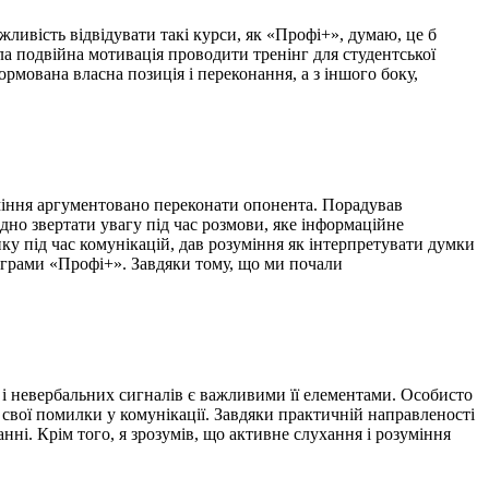
жливість відвідувати такі курси, як «Профі+», думаю, це б
ла подвійна мотивація проводити тренінг для студентської
ормована власна позиція і переконання, а з іншого боку,
міння аргументовано переконати опонента. Порадував
дно звертати увагу під час розмови, яке інформаційне
ку під час комунікацій, дав розуміння як інтерпретувати думки
ограми «Профі+». Завдяки тому, що ми почали
х і невербальних сигналів є важливими її елементами. Особисто
свої помилки у комунікації. Завдяки практичній направленості
анні. Крім того, я зрозумів, що активне слухання і розуміння