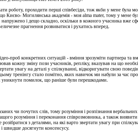
ати роботу, проходити перші співбесіди, тож якби у мене була мо
о Києво- Могилянська академія - моя alma mater, тому у мене бу
ни, напружено і дещо складно, оскільки в кожного учасника вже сф
еличезне прагнення розвиватися і рухатись вперед.
део-проб конкретних ситуацій - вміння зрозуміти партнера та в
ював кожну зміну пози учасників, репліку, вказував на що необхі
тати увагу на деталі у спілкуванні, відкоригувати свою поведін
ьому тренінгу стало помітно, яких навичок ми набули за час пр
я уникнути помилок, що раніше були перешкодами.
казаних чи почутих слів, тому розуміння і розпізнання вербальни
ащого розуміння і переконання співрозмовника, а також виявити 
 розібратися з деталями, на які варто звертати увагу при спілкув
 і швидше досягнути консенсусу.