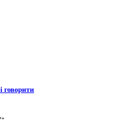
і говорити
+»