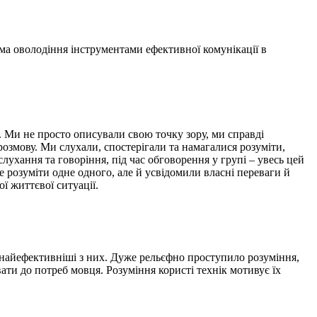
ма оволодіння інструментами ефективної комунікації в
. Ми не просто описували свою точку зору, ми справді
розмову. Ми слухали, спостерігали та намагалися розуміти,
слухання та говоріння, під час обговорення у групі – увесь цей
е розуміти одне одного, але й усвідомили власні переваги й
ї життєвої ситуації.
ть найефективніші з них. Дуже рельєфно проступило розуміння,
ати до потреб мовця. Розуміння користі технік мотивує їх