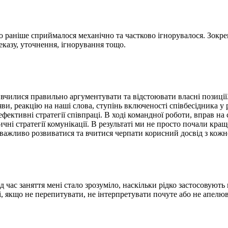
 раніше сприймалося механічно та частково ігнорувалося. Зокре
еказу, уточнення, ігнорування тощо.
вчилися правильно аргументувати та відстоювати власні позиції
ви, реакцію на наші слова, ступінь включеності співбесідника у 
фективні стратегії співпраці. В ході командної роботи, вправ на 
ні стратегії комунікації. В результаті ми не просто почали кращ
 важливо розвиватися та вчитися черпати корисний досвід з кожно
ід час заняття мені стало зрозуміло, наскільки рідко застосовую
і, якщо не перепитувати, не інтерпретувати почуте або не апелюв