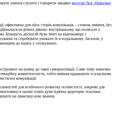
ивати уміння слухати і говорити завдяки
модулю №4 «Навички
, ефективна для обох сторін комунікація, - словом, вміння, без
дбувалося на різних рівнях: внутрішньому, що полягало у
. Більшість дискусій були зняті на відеокамеру і
лкуванні та спробувати уникати їх в подальшому. Загалом, у
важнішим до інших у спілкуванні.
інструмент на шляху до такої самореалізації. Саме тому навички
ю емоційну компетентність, тобто вміння працювати із власними
истісної комунікації.
ливостей для всебічного розвитку особистості, зокрема для
могилянці в цьому плані дуже вдячна аудиторія, оскільки
вувати на практиці нові знання.