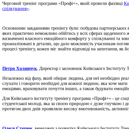
Черговий тренінг програми «Профі+», який провели фахівці
Ки
спілкування»
.
Основними завданнями тренінгу були: побудова партнерських від
яких практично неможливо обійтись у всіх сферах щоденного жи
визначенні власного емоційного комфорту у спілкуванні та зовн
проаналізовані в деталях, що дало можливість учасникам поглян
процесі тренінгу, кожен міг знайти відповіді на запитання, я
Петро Холявчук
, Директор і засновник Київського Інституту 
Незалежно від фаху, який обирає людина, для неї необхідно реал
слухати і говорити необхідні для кожної людини, яка хоче мат
емоціями, враховувати почуття інших, а також будувати емоційно
Для Київського інституту тренінгу програма «Профі+» - це соц
студентської молоді, яка за своєю природою є дуже гнучкою і 
протягом двох днів проявляли високу вмотивованість, активніст
Олеся Стецюк
, менеджер з розвитку Київського Інституту Тр