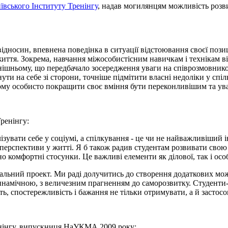
ївського Інституту Тренінгу
, надав могилянцям можливість розв
носин, впевнена поведінка в ситуації відстоювання своєї позиції
ття. Зокрема, навчання міжособистісним навичкам і технікам ві
ішньому, що передбачало зосередження уваги на співрозмовникові
ути на себе зі сторони, точніше підмітити власні недоліки у спі
к йому особисто покращити своє вміння бути переконливішим та у
Тренінгу:
ізувати себе у соціумі, а спілкування - це чи не найважливіший 
и перспективи у житті. Я б також радив студентам розвивати сво
 комфортні стосунки. Це важливі елементи як ділової, так і особ
іальний проект. Ми раді долучитись до створення додаткових мож
динамічною, з величезним прагненням до саморозвитку. Студенти-
ь, спостережливість і бажання не тільки отримувати, а й застосо
енінгу, випускниця НаУКМА 2009 року: