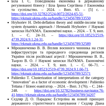
Біла І. С. Поведінкова економіка в державному
регулюванні бізнесу / Біла Ірина Сергіївна // Економіка
та суспільство. – 2024. – Вип. 65. – [5] с. –
https://doi.org/10.32782/2524-0072/2024-65-51
.
https://ekmair.ukma.edu.ua/handle/123456789/33550
Hryhoriev H. Debt-deflation theory and middle-income trap:
system dynamics approach / Hennadii Hryhoriev // Наукові
записки НаУКМА. Економічні науки. – 2024. – Т. 9, вип.
1. – C. 24–31. –
https://doi.org/10.18523/2519-
4739.2024.9.1.24-31
.
https://ekmair.ukma.edu.ua/handle/123456789/32589
Мірошниченко В. В. Вплив воєнного чинника на стан
інфраструктури та природного середовища регіонів
України після російської агресії / Мірошниченко В. В.,
Тьорло В. О. // Наукові записки НаУКМА. Економічні
науки. – 2024. – Т. 9, вип. 1. – C. 66–71. –
https://doi.org/10.18523/2519-4739.2024.9.1.66-71
.
https://ekmair.ukma.edu.ua/handle/123456789/32571
Paliienko T. Clusterization of interpretations of the category
“innovation” as a factor of economic development / Paliienko
Tetiana // Бізнес-навігатор. – 2024. – Вип. 3 (76). – С. 244–
248. –
https://doi.org/10.32782/business-navigator.76-
41
.
https://ekmair.ukma.edu.ua/handle/123456789/34207
Седляр Д. О. Парадокс Естерліна як новий принцип
державного стратегічного планування / Седляр Діана