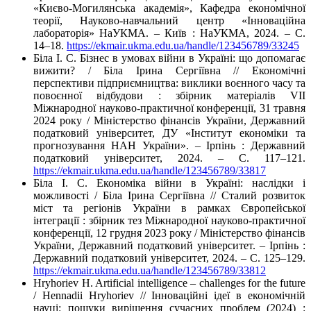
«Києво-Могилянська академія», Кафедра економічної
теорії, Науково-навчальний центр «Інноваційна
лабораторія» НаУКМА. – Київ : НаУКМА, 2024. – C.
14–18.
https://ekmair.ukma.edu.ua/handle/123456789/33245
Біла І. С. Бізнес в умовах війни в Україні: що допомагає
вижити? / Біла Ірина Сергіївна // Економічні
перспективи підприємництва: виклики воєнного часу та
повоєнної відбудови : збірник матеріалів VIІ
Міжнародної науково-практичної конференції, 31 травня
2024 року / Міністерство фінансів України, Державний
податковий університет, ДУ «Інститут економіки та
прогнозування НАН України». – Ірпінь : Державний
податковий університет, 2024. – С. 117–121.
https://ekmair.ukma.edu.ua/handle/123456789/33817
Біла І. С. Економіка війни в Україні: наслідки і
можливості / Біла Ірина Сергіївна // Сталий розвиток
міст та регіонів України в рамках Європейської
інтеграції : збірник тез Міжнародної науково-практичної
конференції, 12 грудня 2023 року / Міністерство фінансів
України, Державний податковий університет. – Ірпінь :
Державний податковий університет, 2024. – С. 125–129.
https://ekmair.ukma.edu.ua/handle/123456789/33812
Hryhoriev H. Artificial intelligence – challenges for the future
/ Hennadii Hryhoriev // Інноваційні ідеї в економічній
науці: пошуки вирішення сучасних проблем (2024) :