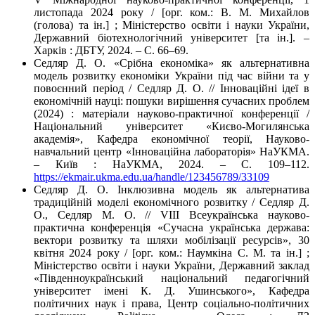
листопада 2024 року / [орг. ком.: В. М. Михайлов
(голова) та ін.] ; Міністерство освіти і науки України,
Державний біотехнологічний університет [та ін.]. –
Харків : ДБТУ, 2024. – С. 66–69.
Седляр Д. О. «Срібна економіка» як альтернативна
модель розвитку економіки України під час війни та у
повоєнний період / Седляр Д. О. // Інноваційні ідеї в
економічній науці: пошуки вирішення сучасних проблем
(2024) : матеріали науково-практичної конференції /
Національний університет «Києво-Могилянська
академія», Кафедра економічної теорії, Науково-
навчальний центр «Інноваційна лабораторія» НаУКМА.
– Київ : НаУКМА, 2024. – C. 109–112.
https://ekmair.ukma.edu.ua/handle/123456789/33109
Седляр Д. О. Інклюзивна модель як альтернатива
традиційній моделі економічного розвитку / Седляр Д.
О., Седляр М. О. // VIII Всеукраїнська науково-
практична конференція «Сучасна українська держава:
вектори розвитку та шляхи мобілізації ресурсів», 30
квітня 2024 року / [орг. ком.: Наумкіна С. М. та ін.] ;
Міністерство освіти і науки України, Державний заклад
«Південноукраїнський національний педагогічний
університет імені К. Д. Ушинського», Кафедра
політичних наук і права, Центр соціально-політичних