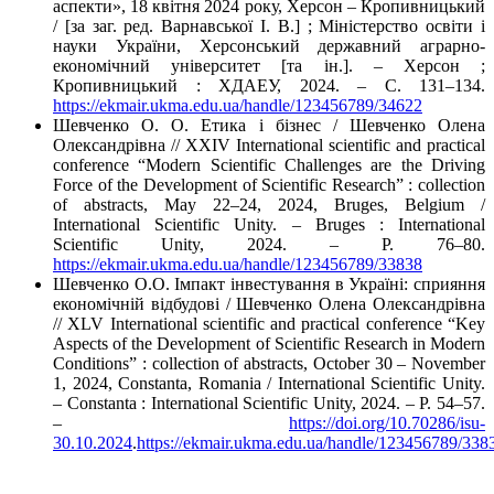
аспекти», 18 квітня 2024 року, Херсон – Кропивницький
/ [за заг. ред. Варнавської І. В.] ; Міністерство освіти і
науки України, Херсонський державний аграрно-
економічний університет [та ін.]. – Херсон ;
Кропивницький : ХДАЕУ, 2024. – С. 131–134.
https://ekmair.ukma.edu.ua/handle/123456789/34622
Шевченко О. О. Етика і бізнес / Шевченко Олена
Олександрівна // XXІV International scientific and practical
conference “Modern Scientific Challenges are the Driving
Force of the Development of Scientific Research” : collection
of abstracts, May 22–24, 2024, Bruges, Belgium /
International Scientific Unity. – Bruges : International
Scientific Unity, 2024. – P. 76–80.
https://ekmair.ukma.edu.ua/handle/123456789/33838
Шевченко О.О. Імпакт інвестування в Україні: сприяння
економічній відбудові / Шевченко Олена Олександрівна
// XLV International scientific and practical conference “Key
Aspects of the Development of Scientific Research in Modern
Conditions” : collection of abstracts, October 30 – November
1, 2024, Constanta, Romania / International Scientific Unity.
– Constanta : International Scientific Unity, 2024. – P. 54–57.
–
https://doi.org/10.70286/isu-
30.10.2024
.
https://ekmair.ukma.edu.ua/handle/123456789/338