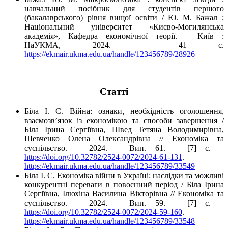
навчальний посібник для студентів першого
(бакалаврського) рівня вищої освіти / Ю. М. Бажал ;
Національний університет «Києво-Могилянська
академія», Кафедра економічної теорії. – Київ :
НаУКМА, 2024. – 41 с.
https://ekmair.ukma.edu.ua/handle/123456789/28926
Cтатті
Біла І. С. Війна: ознаки, необхідність оголошення,
взаємозв’язок із економікою та способи завершення /
Біла Ірина Сергіївна, Швед Тетяна Володимирівна,
Шевченко Олена Олександрівна // Економіка та
суспільство. – 2024. – Вип. 61. – [7] с. –
https://doi.org/10.32782/2524-0072/2024-61-131
.
https://ekmair.ukma.edu.ua/handle/123456789/33549
Біла І. С. Економіка війни в Україні: наслідки та можливі
конкурентні переваги в повоєнний період / Біла Ірина
Сергіївна, Ілюхіна Василина Вікторівна // Економіка та
суспільство. – 2024. – Вип. 59. – [7] с. –
https://doi.org/10.32782/2524-0072/2024-59-160
.
https://ekmair.ukma.edu.ua/handle/123456789/33548