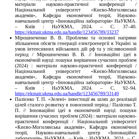
матеріали науково-практичної конференції /
Національний університет «Києво-Могилянська
академія», Кафедра економічної теорії, Науково-
навчальний центр «Інноваційна лабораторія» НаУКМА.
– Київ : НаУКМА, 2024. – C. 37–40.
https://ekmair.ukma.edu.ua/handle/123456789/33237
Мірошниченко В. В. Проблеми та основні напрями
збільшення обсягів генерації електроенергії в Україні за
умов інтенсивних військових дій рф та у післявоєнний
період / Мірошниченко В. В. // Інноваційні ідеї в
економічній науці: пошуки вирішення сучасних проблем
(2024) : матеріали науково-практичної конференції /
Національний університет «Києво-Могилянська
академія», Кафедра економічної теорії, Науково-
навчальний центр «Інноваційна лабораторія» НаУКМА.
– Київ : НаУКМА, 2024. – C. 92–94.
https://ekmair.ukma.edu.ua/handle/123456789/33149
Палієнко Т. П. «Зелені» інвестиції як шлях до реалізації
цілей сталого розвитку в повоєнний період / Палієнко Т.
П. // Інноваційні ідеї в економічній науці: пошуки
вирішення сучасних проблем (2024) : матеріали науково-
практичної конференції / Національний університет
«Києво-Могилянська академія», Кафедра економічної
теорії, Науково-навчальний центр «Інноваційна
лабораторія» НаУКМА. – Київ : НаУКМА, 2024. – C.