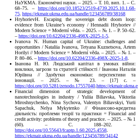
НаУКМА. Економічні науки. – 2025. – Т. 10, вип. 1. – C.
68–75. –
https://doi.org/10.18523/2519-4739.2025.10.1.68-
75
.
https://ekmair.ukma.edu.ua/handle/123456789/38168
HryhorievH. Escaping the sovereign debt doom loop:
evidence from Ukraine’s economy / Hennadii Hryhoriev //
Modern Science = Moderní věda. – 2025. – № 1. – P. 50–62.
–
https://doi.org/10.62204/2336-498X-2025-1-5
.
Ivanova N. Human capital of Ukraine: challenges and
opportunities / Nataliia Ivanova, Tetyana Kuznetsova, Artem
Horilyi // Modern Science = Moderní věda. – 2025. – № 1. –
P. 80–86. –
https://doi.org/10.62204/2336-498X-2025-1-8
.
Іванова Н. Ю. Людський капітал в умовах війни:
виклики, загрози та стратегії стійкості / Іванова Наталія
Юріївна // Здобутки економіки: перспективи та
інновації. – 2025. – № 23. – [17] с. –
https://doi.org/10.5281/zenodo.17557040
.
https://ekmair.ukma
Financial dimension of strategic development of
nanotechnologies in industry / Yuliia Biliavska, Viktoriia
Miroshnychenko, Nina Sychova, Valentyn Biliavskyi, Yurii
Sapachuk, Nelya Mykytenko // Фінансово-кредитна
діяльність: проблеми теорії та практики = Financial and
credit activity: problems of theory and practice. – 2025. – № 1
(60). – С. 188–202. –
https://doi.org/10.55643/fcaptp.1.60.2025.4558
.
https://ekmair.ukma.edu.ua/handle/123456789/34142