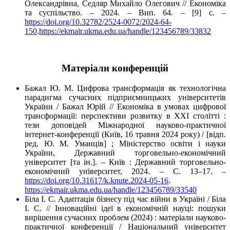
Олександрівна, Седляр Михайло Олегович // Економіка
та суспільство. – 2024. – Вип. 64. – [9] c. –
https://doi.org/10.32782/2524-0072/2024-64-
150
.
https://ekmair.ukma.edu.ua/handle/123456789/33832
Матеріали конференцій
Бажал Ю. М. Цифрова трансформація як технологічна
парадигма сучасних підприємницьких університетів
України / Бажал Юрій // Економіка в умовах цифрової
трансформації: перспективи розвитку в XXI столітті :
тези доповідей Міжнародної науково-практичної
інтернет-конференції (Київ, 16 травня 2024 року) / [відп.
ред. Ю. М. Уманців] ; Міністерство освіти і науки
України, Державний торговельно-економічний
університет [та ін.]. – Київ : Державний торговельно-
економічний університет, 2024. – С. 13–17. –
https://doi.org/10.31617/k.knute.2024-05-16
.
https://ekmair.ukma.edu.ua/handle/123456789/33540
Біла І. С. Адаптація бізнесу під час війни в Україні / Біла
І. С. // Інноваційні ідеї в економічній науці: пошуки
вирішення сучасних проблем (2024) : матеріали науково-
практичної конференції / Національний університет