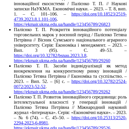
інноваційної екосистеми / Палієнко Т. П. // Наукові
записки НаУКМА. Економічні науки. – 2023. – Т. 8, вип.
1. – C. 101–106. –
https://doi.org/10.18523/2519-
4739.2023.8.1.101-106
.
https://ekmair.ukma.edu.ua/handle/123456789/26823
Палієнко Т. П. Розкриття інноваційного потенціалу
торговельних марок у воєнний період / Палієнко Тетяна
Петрівна // Вісник Сумського національного аграрного
університету. Серія: Економіка і менеджмент. – 2023. –
Вип. 3 (95). – С. 49–53. –
https://doi.org/10.32782/bsnau.2023.3.8
.
https://ekmair.ukma.edu.ua/handle/123456789/29260
Палієнко Т. П. Засоби індивідуалізації як метод
виокремлення на конкурентному ринку інновацій /
Палієнко Тетяна Петрівна // Економіка та суспільство. –
2023. – Вип. 52. – [6] с. –
https://doi.org/10.32782/2524-
0072/2023-52-52
.
https://ekmair.ukma.edu.ua/handle/123456789/29262
Палієнко Т. П. Розвиток інноваційного середовища: роль
інтелектуальної власності у генерації інновацій /
Палієнко Тетяна Петрівна // Міжнародний науковий
журнал «Інтернаука». Серія: «Економічні науки». – 2023.
– № 6 (74). – С. 45–50. –
https://doi.org/10.25313/2520-
2294-2023-6-8981
.
https://ekmair.ukma.edu.ua/handle/123456789/29526