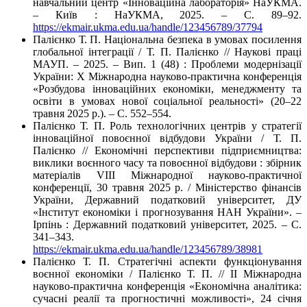
навчальний центр «Інноваційна лабораторія» НаУКМА.
– Київ : НаУКМА, 2025. – C. 89–92.
https://ekmair.ukma.edu.ua/handle/123456789/37794
Палієнко Т. П. Національна безпека в умовах посилення
глобальної інтеграції / Т. П. Палієнко // Наукові праці
МАУП. – 2025. – Вип. 1 (48) : Проблеми модернізації
України: Х Міжнародна науково-практична конференція
«Розбудова інноваційних економіки, менеджменту та
освіти в умовах нової соціальної реальності» (20–22
травня 2025 р.). – С. 552–554.
Палієнко Т. П. Роль технологічних центрів у стратегії
інноваційної повоєнної відбудови України / Т. П.
Палієнко // Економічні перспективи підприємництва:
виклики воєнного часу та повоєнної відбудови : збірник
матеріалів VIІІ Міжнародної науково-практичної
конференції, 30 травня 2025 р. / Міністерство фінансів
України, Державний податковий університет, ДУ
«Інститут економіки і прогнозування НАН України». –
Ірпінь : Державний податковий університет, 2025. – С.
341–343.
https://ekmair.ukma.edu.ua/handle/123456789/38981
Палієнко Т. П. Стратегічні аспекти функціонування
воєнної економіки / Палієнко Т. П. // II Міжнародна
науково-практична конференція «Економічна аналітика:
сучасні реалії та прогностичні можливості», 24 січня