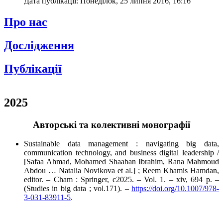
Дата публікації: Понеділок, 25 липня 2016, 16:16
Про нас
Дослідження
Публікації
2025
Авторські та колективні монографії
Sustainable data management : navigating big data,
communication technology, and business digital leadership /
[Safaa Ahmad, Mohamed Shaaban Ibrahim, Rana Mahmoud
Abdou … Natalia Novikova et al.] ; Reem Khamis Hamdan,
editor. – Cham : Springer, c2025. – Vol. 1. – xiv, 694 p. –
(Studies in big data ; vol.171). –
https://doi.org/10.1007/978-
3-031-83911-5
.