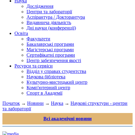
Наука
Дослідження
Центри та лабораторії
Аспірантура / Докторантура
Видавнича діяльність
Дні науки (конференції)
Освіта
Факультети
Бакалаврські програми
Магістерські програми
Сертифікатні програми
Центр забезпечення якості
Ресурси та сервіси
Відділ у справах студентства
Наукова бібліотека
Культурно-мистецький центр
Комп'ютерний центр
Спорт в Академії
Початок
→
Новини
→
Наука
→
Наукові структури - центри
та лабораторії
Всі академічні новини