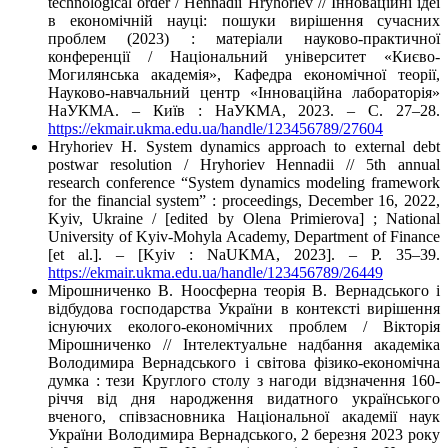
technological order / Hennadii Hryhoriev // Інноваційні ідеї
в економічній науці: пошуки вирішення сучасних
проблем (2023) : матеріали науково-практичної
конференції / Національний університет «Києво-
Могилянська академія», Кафедра економічної теорії,
Науково-навчальний центр «Інноваційна лабораторія»
НаУКМА. – Київ : НаУКМА, 2023. – С. 27–28.
https://ekmair.ukma.edu.ua/handle/123456789/27604
Hryhoriev H. System dynamics approach to external debt
postwar resolution / Hryhoriev Hennadii // 5th annual
research conference “System dynamics modeling framework
for the financial system” : proceedings, December 16, 2022,
Kyiv, Ukraine / [edited by Olena Primierova] ; National
University of Kyiv-Mohyla Academy, Department of Finance
[et al.]. – [Kyiv : NaUKMA, 2023]. – P. 35–39.
https://ekmair.ukma.edu.ua/handle/123456789/26449
Мірошниченко В. Ноосферна теорія В. Вернадського і
відбудова господарства України в контексті вирішення
існуючих еколого-економічних проблем / Вікторія
Мірошниченко // Інтелектуальне надбання академіка
Володимира Вернадського і світова фізико-економічна
думка : тези Круглого столу з нагоди відзначення 160-
річчя від дня народження видатного українського
вченого, співзасновника Національної академії наук
України Володимира Вернадського, 2 березня 2023 року