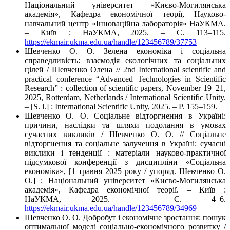
Національний університет «Києво-Могилянська
академія», Кафедра економічної теорії, Науково-
навчальний центр «Інноваційна лабораторія» НаУКМА.
– Київ : НаУКМА, 2025. – C. 113–115.
https://ekmair.ukma.edu.ua/handle/123456789/37753
Шевченко О. О. Зелена економіка і соціальна
справедливість: взаємодія екологічних та соціальних
цілей / Шевченко Олена // 2nd International scientific and
practical conference “Advanced Technologies in Scientific
Research” : collection of scientific papers, November 19–21,
2025, Rotterdam, Netherlands / International Scientific Unity.
– [S. l.] : International Scientific Unity, 2025. – P. 155–159.
Шевченко О. О. Соціальне відторгнення в Україні:
причини, наслідки та шляхи подолання в умовах
сучасних викликів / Шевченко О. О. // Соціальне
відторгнення та соціальне залучення в Україні: сучасні
виклики і тенденції : матеріали науково-практичної
підсумкової конференції з дисципліни «Соціальна
економіка», [1 травня 2025 року / упоряд. Шевченко О.
О.] ; Національний університет «Києво-Могилянська
академія», Кафедра економічної теорії. – Київ :
НаУКМА, 2025. – C. 4–6.
https://ekmair.ukma.edu.ua/handle/123456789/34969
Шевченко О. О. Добробут і економічне зростання: пошук
оптимальної моделі соціально-економічного розвитку /