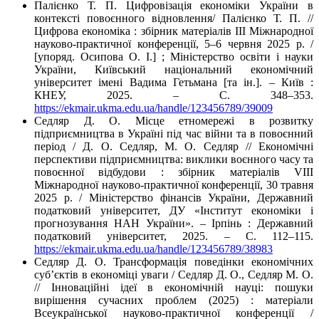
Палієнко Т. П. Цифровізація економіки України в
контексті повоєнного відновлення/ Палієнко Т. П. //
Цифрова економіка : збірник матеріалів ІІІ Міжнародної
науково-практичної конференції, 5–6 червня 2025 р. /
[упоряд. Осипова О. І.] ; Міністерство освіти і науки
України, Київський національний економічний
університет імені Вадима Гетьмана [та ін.]. – Київ :
КНЕУ, 2025. – С. 348–353.
https://ekmair.ukma.edu.ua/handle/123456789/39009
Седляр Д. О. Місце етномережі в розвитку
підприємництва в Україні під час війни та в повоєнний
період / Д. О. Седляр, М. О. Седляр // Економічні
перспективи підприємництва: виклики воєнного часу та
повоєнної відбудови : збірник матеріалів VIІІ
Міжнародної науково-практичної конференції, 30 травня
2025 р. / Міністерство фінансів України, Державний
податковий університет, ДУ «Інститут економіки і
прогнозування НАН України». – Ірпінь : Державний
податковий університет, 2025. – С. 112–115.
https://ekmair.ukma.edu.ua/handle/123456789/38983
Седляр Д. О. Трансформація поведінки економічних
суб’єктів в економіці уваги / Седляр Д. О., Седляр М. О.
// Інноваційні ідеї в економічній науці: пошуки
вирішення сучасних проблем (2025) : матеріали
Всеукраїнської науково-практичної конференції /