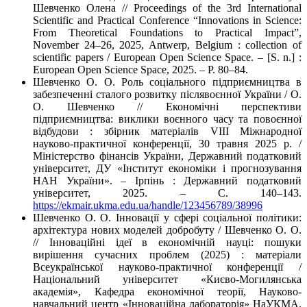
Шевченко Олена // Proceedings of the 3rd International
Scientific and Practical Conference “Innovations in Science:
From Theoretical Foundations to Practical Impact”,
November 24–26, 2025, Antwerp, Belgium : collection of
scientific papers / European Open Science Space. – [S. n.] :
European Open Science Space, 2025. – P. 80–84.
Шевченко О. О. Роль соціального підприємництва в
забезпеченні сталого розвитку післявоєнної України / О.
О. Шевченко // Економічні перспективи
підприємництва: виклики воєнного часу та повоєнної
відбудови : збірник матеріалів VIІІ Міжнародної
науково-практичної конференції, 30 травня 2025 р. /
Міністерство фінансів України, Державний податковий
університет, ДУ «Інститут економіки і прогнозування
НАН України». – Ірпінь : Державний податковий
університет, 2025. – С. 140–143.
https://ekmair.ukma.edu.ua/handle/123456789/38996
Шевченко О. О. Інновації у сфері соціальної політики:
архітектура нових моделей добробуту / Шевченко О. О.
// Інноваційні ідеї в економічній науці: пошуки
вирішення сучасних проблем (2025) : матеріали
Всеукраїнської науково-практичної конференції /
Національний університет «Києво-Могилянська
академія», Кафедра економічної теорії, Науково-
навчальний центр «Інноваційна лабораторія» НаУКМА.