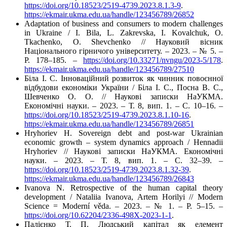
https://doi.org/10.18523/2519-4739.2023.8.1.3-9
.
https://ekmair.ukma.edu.ua/handle/123456789/26852
Adaptation of business and consumers to modern challenges
in Ukraine / I. Bila, L. Zakrevska, I. Kovalchuk, O.
Tkachenko, O. Shevchenko // Науковий вісник
Національного гірничого університету. – 2023. – № 5. –
P. 178–185. –
https://doi.org/10.33271/nvngu/2023-5/178
.
https://ekmair.ukma.edu.ua/handle/123456789/27510
Біла І. С. Інноваційний розвиток як чинник повоєнної
відбудови економіки України / Біла І. С., Посна В. С.,
Шевченко О. О. // Наукові записки НаУКМА.
Економічні науки. – 2023. – Т. 8, вип. 1. – C. 10–16. –
https://doi.org/10.18523/2519-4739.2023.8.1.10-16
.
https://ekmair.ukma.edu.ua/handle/123456789/26851
Hryhoriev H. Sovereign debt and post-war Ukrainian
economic growth – system dynamics approach / Hennadii
Hryhoriev // Наукові записки НаУКМА. Економічні
науки. – 2023. – Т. 8, вип. 1. – C. 32–39. –
https://doi.org/10.18523/2519-4739.2023.8.1.32-39
.
https://ekmair.ukma.edu.ua/handle/123456789/26843
Ivanova N. Retrospective of the human capital theory
development / Nataliia Ivanova, Artem Horilyi // Modern
Science = Moderní věda. – 2023. – № 1. – P. 5–15. –
https://doi.org/10.62204/2336-498X-2023-1-1
.
Палієнко Т. П. Людський капітал як елемент