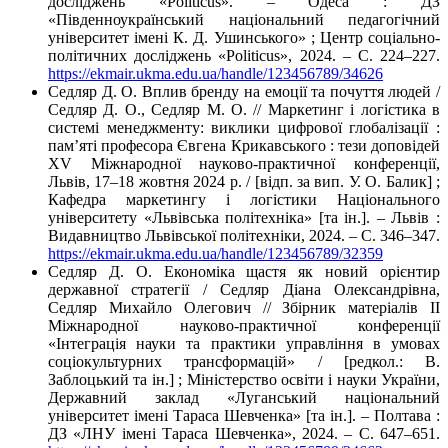
досліджень «Politicus». – Одеса : ДЗ
«Південноукраїнський національний педагогічний
університет імені К. Д. Ушинського» ; Центр соціально-
політичних досліджень «Politicus», 2024. – С. 224–227.
https://ekmair.ukma.edu.ua/handle/123456789/34626
Седляр Д. О. Вплив бренду на емоції та почуття людей /
Седляр Д. О., Седляр М. О. // Маркетинг і логістика в
системі менеджменту: виклики цифрової глобалізації :
пам’яті професора Євгена Крикавського : тези доповідей
XV Міжнародної науково-практичної конференції,
Львів, 17–18 жовтня 2024 р. / [відп. за вип. У. О. Балик] ;
Кафедра маркетингу і логістики Національного
університету «Львівська політехніка» [та ін.]. – Львів :
Видавництво Львівської політехніки, 2024. – C. 346–347.
https://ekmair.ukma.edu.ua/handle/123456789/32359
Седляр Д. О. Економіка щастя як новий орієнтир
державної стратегії / Седляр Діана Олександрівна,
Седляр Михайло Олегович // Збірник матеріалів II
Міжнародної науково-практичної конференції
«Інтеграція науки та практики управління в умовах
соціокультурних трансформацій» / [редкол.: В.
Заблоцький та ін.] ; Міністерство освіти і науки України,
Державний заклад «Луганський національний
університет імені Тараса Шевченка» [та ін.]. – Полтава :
ДЗ «ЛНУ імені Тараса Шевченка», 2024. – С. 647–651.