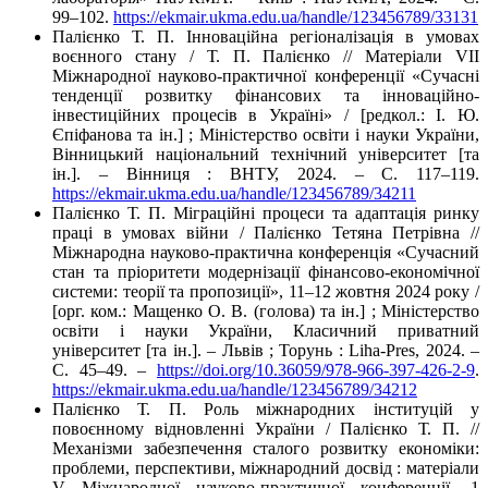
99–102.
https://ekmair.ukma.edu.ua/handle/123456789/33131
Палієнко Т. П. Інноваційна регіоналізація в умовах
воєнного стану / Т. П. Палієнко // Матеріали VІІ
Міжнародної науково-практичної конференції «Сучасні
тенденції розвитку фінансових та інноваційно-
інвестиційних процесів в Україні» / [редкол.: І. Ю.
Єпіфанова та ін.] ; Міністерство освіти і науки України,
Вінницький національний технічний університет [та
ін.]. – Вінниця : ВНТУ, 2024. – C. 117–119.
https://ekmair.ukma.edu.ua/handle/123456789/34211
Палієнко Т. П. Міграційні процеси та адаптація ринку
праці в умовах війни / Палієнко Тетяна Петрівна //
Міжнародна науково-практична конференція «Сучасний
стан та пріоритети модернізації фінансово-економічної
системи: теорії та пропозиції», 11–12 жовтня 2024 року /
[орг. ком.: Мащенко О. В. (голова) та ін.] ; Міністерство
освіти і науки України, Класичний приватний
університет [та ін.]. – Львів ; Торунь : Liha-Pres, 2024. –
С. 45–49. –
https://doi.org/10.36059/978-966-397-426-2-9
.
https://ekmair.ukma.edu.ua/handle/123456789/34212
Палієнко Т. П. Роль міжнародних інституцій у
повоєнному відновленні України / Палієнко Т. П. //
Механізми забезпечення сталого розвитку економіки:
проблеми, перспективи, міжнародний досвід : матеріали
V Міжнародної науково-практичної конференції, 1