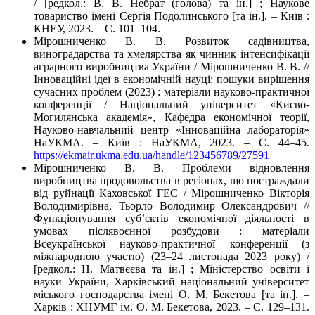
/ [редкол.: В. В. Небрат (голова) та ін.] ; Наукове
товариство імені Сергія Подолинського [та ін.]. – Київ :
КНЕУ, 2023. – С. 101–104.
Мірошниченко В. В. Розвиток садівництва,
виноградарства та хмелярства як чинник інтенсифікації
аграрного виробництва України / Мірошниченко В. В. //
Інноваційні ідеї в економічній науці: пошуки вирішення
сучасних проблем (2023) : матеріали науково-практичної
конференції / Національний університет «Києво-
Могилянська академія», Кафедра економічної теорії,
Науково-навчальний центр «Інноваційна лабораторія»
НаУКМА. – Київ : НаУКМА, 2023. – С. 44–45.
https://ekmair.ukma.edu.ua/handle/123456789/27591
Мірошниченко В. В. Проблеми відновлення
виробництва продовольства в регіонах, що постраждали
від руйнації Каховської ГЕС / Мірошниченко Вікторія
Володимирівна, Тьорло Володимир Олександрович //
Функціонування суб’єктів економічної діяльності в
умовах післявоєнної розбудови : матеріали
Всеукраїнської науково-практичної конференції (з
міжнародною участю) (23–24 листопада 2023 року) /
[редкол.: Н. Матвєєва та ін.] ; Міністерство освіти і
науки України, Харківський національний університет
міського господарства імені О. М. Бекетова [та ін.]. –
Харків : ХНУМГ ім. О. М. Бекетова, 2023. – С. 129–131.