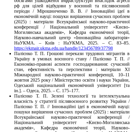
обсягами ушкодженої інфраструктури внаслідок агресії
рф для цілей відбудови у воєнний та післявоєнний
періоди / Мірошниченко В. В. // Інноваційні ідеї в
економічній науці: пошуки вирішення сучасних проблем
(2025) : матеріали Всеукраїнської науково-практичної
конференції / Національний університет «Києво-
Могилянська академія», Кафедра економічної теорії,
Науково-навчальний центр «Інноваційна лабораторія»
НаУКМА. – Київ : НаУКМА, 2025. – C. 83–85.
https://ekmair.ukma.edu.ua/handle/123456789/37798
Палієнко Т. П. Грошові перекази трудових мігрантів в
Україну в умовах воєнного стану / Палієнко Т. П. //
Економіко-правові аспекти господарювання: сучасний
стан, ефективність та перспективи : матеріали XІ
Міжнародної науково-практичної конференції, 10–11
жовтня 2025 року / Міністерство освіти і науки України,
Одеський національний економічний університет [та
ін.]. – Одеса, 2025. – C. 175–177.
Палієнко Т. П. Зелені технології та інтелектуальна
власність у стратегії післявоєнного розвитку України /
Палієнко Т. П. // Інноваційні ідеї в економічній науці:
пошуки вирішення сучасних проблем (2025) : матеріали
Всеукраїнської науково-практичної конференції /
Національний університет «Києво-Могилянська
академія», Кафедра економічної теорії, Науково-