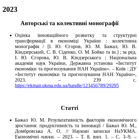
2023
Авторські та колективні монографії
Оцінка інноваційного розвитку та структурні
трансформації в економіці України : колективна
монографія / [І. Ю. Єгоров, Ю. М. Бажал, Ю. В.
Кіндзерський, С. В. Сіденко, О. М. Бойко та ін.] ; за ред.
І. Ю. Єгорова, Ю. В. Кіндзерського ; Національна
академія наук України, Державна установа «Інститут
економіки та прогнозування НАН України». – Київ : ДУ
«Інститут економіки та прогнозування НАН України»,
2023. – 239 с.
https://ekmair.ukma.edu.ua/handle/123456789/29295
Cтатті
Бажал Ю. М. Результативність факторів економічного
зростання: продуктивність та інновації / Бажал Ю. М.,
Домбровська А. О. // Наукові записки НаУКМА.
Економічні науки. – 2023. – Т. 8, вип. 1. – C. 3–9. –