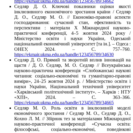
https://ekmair.ukma.edu.ua/handle/123456789/34662
Седляр Д. О. Ключові показники оцінки якості
інклюзивного економічного зростання країни / Седляр
Д. О., Седляр М. О. // Економіко-правові аспекти
господарювання: сучасний стан, ефективність та
перспективи : матеріали Х Міжнародної науково-
практичної конференції, 4–5 жовтня 2024 року /
Міністерство освіти і науки України, Одеський
національний економічний університет [та ін.]. – Одеса :
ОНЕУ, 2024. – С. 757–760.
https://ekmair.ukma.edu.ua/handle/123456789/34630
Седляр Д. О. Прямий та зворотній вплив інновацій на
щастя / Д. О. Седляр, М. О. Седляр // Всеукраїнська
науково-практична конференція «Слобожанські наукові
читання: соціально-економічні та гуманітарно-правові
виміри», 24–25 жовтня 2024 р. / Міністерство освіти і
науки України, Національний технічний університет
«Харківський політехнічний інститут». – Харків : НТУ
«ХПІ», 2024. – С. 363–366.
https://ekmair.ukma.edu.ua/handle/123456789/34665
Седляр М. О. Роль освіти в інклюзивній моделі
економічного зростання / Седляр М. О., Седляр Д. О.,
Кохно Л. М. // Збірник тез за матеріалами Міжнародної
науково-практичної конференції «Сучасна освіта:
філософські, соціально-економічні, поведінкові