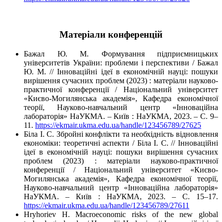
Матеріали конференцій
Бажал Ю. М. Формування підприємницьких
університетів України: проблеми і перспективи / Бажал
Ю. М. // Інноваційні ідеї в економічній науці: пошуки
вирішення сучасних проблем (2023) : матеріали науково-
практичної конференції / Національний університет
«Києво-Могилянська академія», Кафедра економічної
теорії, Науково-навчальний центр «Інноваційна
лабораторія» НаУКМА. – Київ : НаУКМА, 2023. – С. 9–
11.
https://ekmair.ukma.edu.ua/handle/123456789/27625
Біла І. С. Збройні конфлікти та необхідність відновлення
економіки: теоретичні аспекти / Біла І. С. // Інноваційні
ідеї в економічній науці: пошуки вирішення сучасних
проблем (2023) : матеріали науково-практичної
конференції / Національний університет «Києво-
Могилянська академія», Кафедра економічної теорії,
Науково-навчальний центр «Інноваційна лабораторія»
НаУКМА. – Київ : НаУКМА, 2023. – С. 15–17.
https://ekmair.ukma.edu.ua/handle/123456789/27611
Hryhoriev H. Macroeconomic risks of the new global