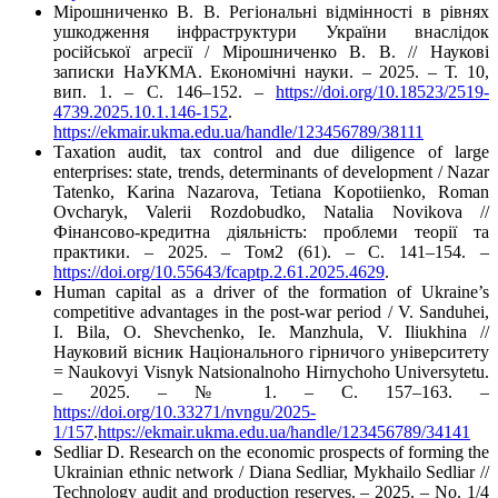
Мірошниченко В. В. Регіональні відмінності в рівнях
ушкодження інфраструктури України внаслідок
російської агресії / Мірошниченко В. В. // Наукові
записки НаУКМА. Економічні науки. – 2025. – Т. 10,
вип. 1. – C. 146–152. –
https://doi.org/10.18523/2519-
4739.2025.10.1.146-152
.
https://ekmair.ukma.edu.ua/handle/123456789/38111
Тaxation audit, tax control and due diligence of large
enterprises: state, trends, determinants of development / Nazar
Tatenko, Karina Nazarova, Tetiana Kopotiienko, Roman
Ovcharyk, Valerii Rozdobudko, Natalia Novikova //
Фінансово-кредитна діяльність: проблеми теорії та
практики. – 2025. – Том2 (61). – С. 141–154. –
https://doi.org/10.55643/fcaptp.2.61.2025.4629
.
Human capital as a driver of the formation of Ukraine’s
competitive advantages in the post-war period / V. Sanduhei,
I. Bila, O. Shevchenko, Ie. Manzhula, V. Iliukhina //
Науковий вісник Національного гірничого університету
= Naukovyi Visnyk Natsionalnoho Hirnychoho Universytetu.
– 2025. – № 1. – С. 157–163. –
https://doi.org/10.33271/nvngu/2025-
1/157
.
https://ekmair.ukma.edu.ua/handle/123456789/34141
Sedliar D. Research on the economic prospects of forming the
Ukrainian ethnic network / Diana Sedliar, Mykhailo Sedliar //
Technology audit and production reserves. – 2025. – No. 1/4