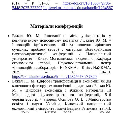
(81). – P. 51–60. –
https://doi.org/10.15587/2706-
5448.2025.323297
.
https://ekmair.ukma.edu.ua/handle/123456
Матеріали конференцій
Бажал Ю. М. Інноваційна місія університетів у
резильєнтному повоєнному розвитку / Бажал Ю. М. //
Інноваційні ідеї в економічній науці: пошуки вирішення
сучасних проблем (2025) : матеріали Всеукраїнської
науково-практичної конференції / Національний
університет «Києво-Могилянська академія», Кафедра
економічної теорії, Науково-навчальний центр
«Інноваційна лабораторія» НаУКМА. – Київ : НаУКМА,
2025. – C. 10–13.
https://ekmair.ukma.edu.ua/handle/123456789/37829
Бажал Ю. М. Цифрові трансформації в економіці як дія
ключового фактору технологічної парадигми / Бажал Ю.
М. // Цифрова економіка : збірник матеріалів ІІІ
Міжнародної науково-практичної конференції, 5–6
червня 2025 р. / [упоряд. Осипова О. І.] ; Міністерство
освіти і науки України, Київський національний
економічний університет імені Вадима Гетьмана [та ін.].
– Київ : КНЕУ, 2025. – С. 63–66.