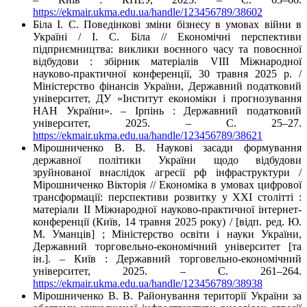
https://ekmair.ukma.edu.ua/handle/123456789/38602
Біла І. С. Поведінкові зміни бізнесу в умовах війни в
Україні / І. С. Біла // Економічні перспективи
підприємництва: виклики воєнного часу та повоєнної
відбудови : збірник матеріалів VIІІ Міжнародної
науково-практичної конференції, 30 травня 2025 р. /
Міністерство фінансів України, Державний податковий
університет, ДУ «Інститут економіки і прогнозування
НАН України». – Ірпінь : Державний податковий
університет, 2025. – С. 25–27.
https://ekmair.ukma.edu.ua/handle/123456789/38621
Мірошниченко В. В. Наукові засади формування
державної політики України щодо відбудови
зруйнованої внаслідок агресії рф інфраструктури /
Мірошниченко Вікторія // Економіка в умовах цифрової
трансформації: перспективи розвитку у XXI столітті :
матеріали ІІ Міжнародної науково-практичної інтернет-
конференції (Київ, 14 травня 2025 року) / [відп. ред. Ю.
М. Уманців] ; Міністерство освіти і науки України,
Державний торговельно-економічний університет [та
ін.]. – Київ : Державний торговельно-економічний
університет, 2025. – С. 261–264.
https://ekmair.ukma.edu.ua/handle/123456789/38938
Мірошниченко В. В. Районування території України за