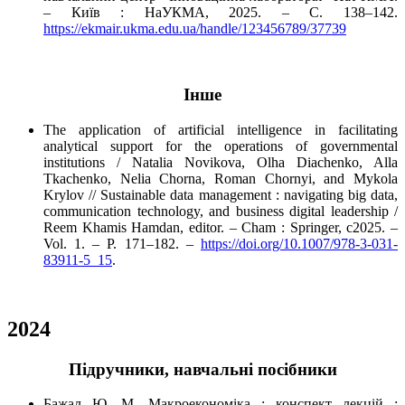
– Київ : НаУКМА, 2025. – C. 138–142.
https://ekmair.ukma.edu.ua/handle/123456789/37739
Інше
The application of artificial intelligence in facilitating
analytical support for the operations of governmental
institutions / Natalia Novikova, Olha Diachenko, Alla
Tkachenko, Nelia Chorna, Roman Chornyi, and Mykola
Krylov // Sustainable data management : navigating big data,
communication technology, and business digital leadership /
Reem Khamis Hamdan, editor. – Cham : Springer, c2025. –
Vol. 1. – P. 171–182. –
https://doi.org/10.1007/978-3-031-
83911-5_15
.
2024
Підручники, навчальні посібники
Бажал Ю. М. Макроекономіка : конспект лекцій :