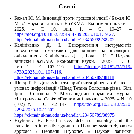
Cтатті
Бажал Ю. М. Інновації проти грошової ілюзії / Бажал Ю.
М. // Наукові записки НаУКМА. Економічні науки. –
2025. – Т. 10, вип. 1. – C. 19–27. –
https://doi.org/10.18523/2519-4739.2025.10.1.19-27
.
https://ekmair.ukma.edu.ua/handle/123456789/38202
Калініченко Д. І. Використання інструментів
поведінкової економіки для впливу на інфляційні
очікування / Калініченко Д. І., Біла І. С. // Наукові
записки НаУКМА. Економічні науки. – 2025. – Т. 10,
вип. 1. – C. 107–116. –
https://doi.org/10.18523/2519-
4739.2025.10.1.107-116
.
https://ekmair.ukma.edu.ua/handle/123456789/38118
Швед Т. В. Детермінанти прийняття рішень в бізнесі в
умовах цифровізації / Швед Тетяна Володимирівна, Біла
Ірина Сергіївна // Міжнародний науковий журнал
«Інтернаука». Серія: «Економічні науки». – 2025. – № 10
(102), т. 1. – С. 142–147. –
https://doi.org/10.25313/2520-
2294-2025-10-11505
.
https://ekmair.ukma.edu.ua/handle/123456789/38975
Hryhoriev H. Fiscal space, debt sustainability and the
transition to innovative growth in Ukraine: system dynamics
approach / Hennadii Hryhoriev // Наукові записки