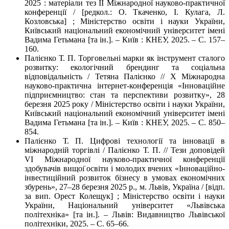
2025 : матеріали тез II Міжнародної науково-практичної
конференції / [редкол.: О. Ткаченко, І. Кулага, Л.
Козловська] ; Міністерство освіти і науки України,
Київський національний економічний університет імені
Вадима Гетьмана [та ін.]. – Київ : КНЕУ, 2025. – С. 157–
160.
Палієнко Т. П. Торговельні марки як інструмент сталого
розвитку: екологічний брендинг та соціальна
відповідальність / Тетяна Палієнко // X Міжнародна
науково-практична інтернет-конференція «Інноваційне
підприємництво: стан та перспективи розвитку», 28
березня 2025 року / Міністерство освіти і науки України,
Київський національний економічний університет імені
Вадима Гетьмана [та ін.]. – Київ : КНЕУ, 2025. – С. 850–
854.
Палієнко Т. П. Цифрові технології та інновації в
міжнародній торгівлі / Палієнко Т. П. // Тези доповідей
VІ Міжнародної науково-практичної конференції
здобувачів вищоı̈ освіти і молодих вчених «Інноваційно-
інвестиційний розвиток бізнесу в умовах економічних
збурень», 27–28 березня 2025 р., м. Львів, Україна / [відп.
за вип. Орест Колещук] ; Міністерство освіти і науки
України, Національний університет «Львівська
політехніка» [та ін.]. – Львів: Видавництво Львівської
політехніки, 2025. – С. 65–66.