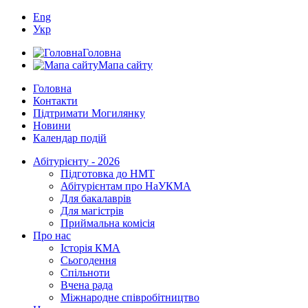
Eng
Укр
Головна
Мапа сайту
Головна
Контакти
Підтримати Могилянку
Новини
Календар подій
Абітурієнту - 2026
Підготовка до НМТ
Абітурієнтам про НаУКМА
Для бакалаврів
Для магістрів
Приймальна комісія
Про нас
Історія КМА
Сьогодення
Спільноти
Вчена рада
Міжнародне співробітництво