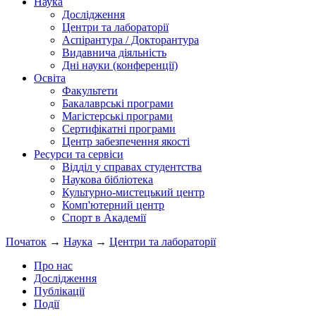
Наука
Дослідження
Центри та лабораторії
Аспірантура / Докторантура
Видавнича діяльність
Дні науки (конференції)
Освіта
Факультети
Бакалаврські програми
Магістерські програми
Сертифікатні програми
Центр забезпечення якості
Ресурси та сервіси
Відділ у справах студентства
Наукова бібліотека
Культурно-мистецький центр
Комп'ютерний центр
Спорт в Академії
Початок
→
Наука
→
Центри та лабораторії
Про нас
Дослідження
Публікації
Події