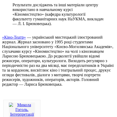
Результати досліджень та інші матеріали центру
використано в навчальному курсі
«Кіномистецтво» (кафедра культурології
факультету гуманітарних наук НаУКМА, викладач
— Л. І. Брюховецька).
«Кіно-Театр»
— український мистецький ілюстрований
журнал. Журнал засновано у 1995 році студентами
Національного університету «Києво-Могилянська Академія»,
слухачами курсу «Кіномистецтво» на чолі з кінознавцем
Ларисою Брюховецькою. До редколегії увійшли відомі
режисери, оператори, культурологи. Виходить регулярно з
періодичністю раз на два місяці, має передплатників в Україні
та за кордоном, висвітлює кіно і театральний процес, друкує
огляди фестивалів, діалоги з митцями, творчі портрети
режисерів, художників, операторів, акторів. Головний
редактор — Лариса Брюховецька.