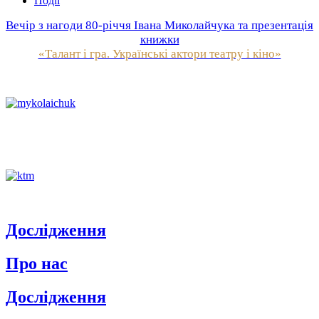
Події
Вечір з нагоди 80-річчя Івана Миколайчука та презентація
книжки
«Талант і гра. Українські актори театру і кіно»
Дослідження
Про нас
Дослідження