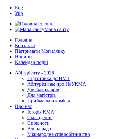
Eng
Укр
Головна
Мапа сайту
Головна
Контакти
Підтримати Могилянку
Новини
Календар подій
Абітурієнту - 2026
Підготовка до НМТ
Абітурієнтам про НаУКМА
Для бакалаврів
Для магістрів
Приймальна комісія
Про нас
Історія КМА
Сьогодення
Спільноти
Вчена рада
Міжнародне співробітництво