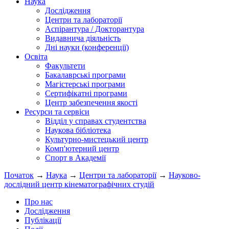
Наука
Дослідження
Центри та лабораторії
Аспірантура / Докторантура
Видавнича діяльність
Дні науки (конференції)
Освіта
Факультети
Бакалаврські програми
Магістерські програми
Сертифікатні програми
Центр забезпечення якості
Ресурси та сервіси
Відділ у справах студентства
Наукова бібліотека
Культурно-мистецький центр
Комп'ютерний центр
Спорт в Академії
Початок
→
Наука
→
Центри та лабораторії
→
Науково-
дослідний центр кінематографічних студій
Про нас
Дослідження
Публікації