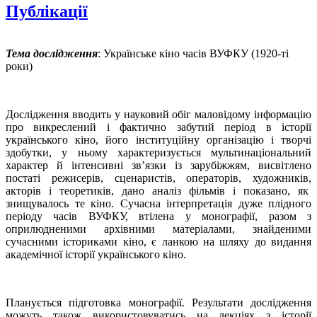
Публікації
Тема дослідження
: Українське кіно часів ВУФКУ (1920-ті
роки)
Дослідження вводить у науковий обіг маловідому інформацію
про викреслений і фактично забутий період в історії
українського кіно, його інституційну організацію і творчі
здобутки, у ньому характеризується мультинаціональний
характер й інтенсивні зв’язки із зарубіжжям, висвітлено
постаті режисерів, сценаристів, операторів, художників,
акторів і теоретиків, дано аналіз фільмів і показано, як
знищувалось те кіно. Сучасна інтерпретація дуже плідного
періоду часів ВУФКУ, втілена у монографії, разом з
оприлюдненими архівними матеріалами, знайденими
сучасними істориками кіно, є ланкою на шляху до видання
академічної історії українського кіно.
Планується підготовка монографії. Результати дослідження
можуть також використовуватись на лекціях з історії