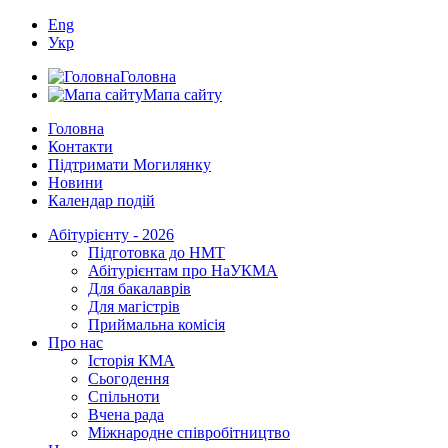
Eng
Укр
Головна
Мапа сайту
Головна
Контакти
Підтримати Могилянку
Новини
Календар подій
Абітурієнту - 2026
Підготовка до НМТ
Абітурієнтам про НаУКМА
Для бакалаврів
Для магістрів
Приймальна комісія
Про нас
Історія КМА
Сьогодення
Спільноти
Вчена рада
Міжнародне співробітництво