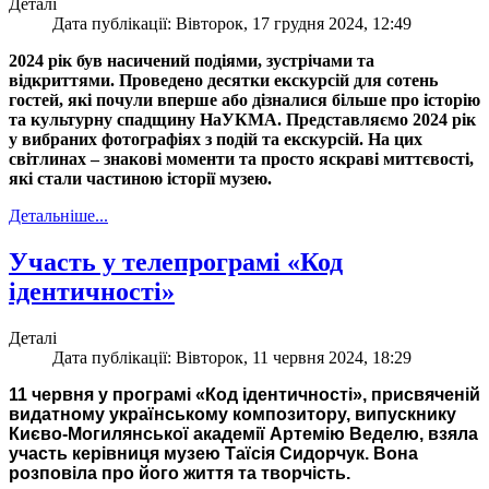
Деталі
Дата публікації: Вівторок, 17 грудня 2024, 12:49
2024 рік був насичений подіями, зустрічами та
відкриттями. Проведено десятки екскурсій для сотень
гостей, які почули вперше або дізналися більше про історію
та культурну спадщину НаУКМА. Представляємо 2024 рік
у вибраних фотографіях з подій та екскурсій. На цих
світлинах – знакові моменти та просто яскраві миттєвості,
які стали частиною історії музею.
Детальніше...
Участь у телепрограмі «Код
ідентичності»
Деталі
Дата публікації: Вівторок, 11 червня 2024, 18:29
11 червня у програмі «Код ідентичності», присвяченій
видатному українському композитору, випускнику
Києво-Могилянської академії Артемію Веделю, взяла
участь керівниця музею Таїсія Сидорчук. Вона
розповіла про його життя та творчість.