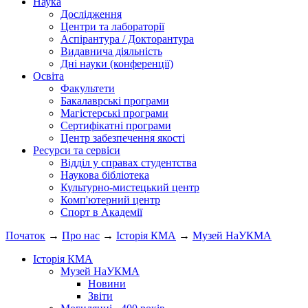
Наука
Дослідження
Центри та лабораторії
Аспірантура / Докторантура
Видавнича діяльність
Дні науки (конференції)
Освіта
Факультети
Бакалаврські програми
Магістерські програми
Сертифікатні програми
Центр забезпечення якості
Ресурси та сервіси
Відділ у справах студентства
Наукова бібліотека
Культурно-мистецький центр
Комп'ютерний центр
Спорт в Академії
Початок
→
Про нас
→
Історія КМА
→
Музей НаУКМА
Історія КМА
Музей НаУКМА
Новини
Звіти