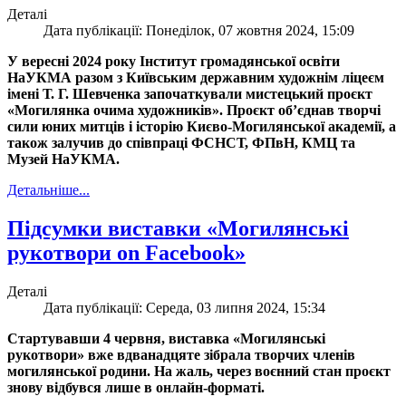
Деталі
Дата публікації: Понеділок, 07 жовтня 2024, 15:09
У вересні 2024 року Інститут громадянської освіти
НаУКМА разом з Київським державним художнім ліцеєм
імені Т. Г. Шевченка започаткували мистецький проєкт
«Могилянка очима художників». Проєкт об’єднав творчі
сили юних митців і історію Києво-Могилянської академії, а
також залучив до співпраці ФСНСТ, ФПвН, КМЦ та
Музей НаУКМА.
Детальніше...
Підсумки виставки «Могилянські
рукотвори on Facebook»
Деталі
Дата публікації: Середа, 03 липня 2024, 15:34
Стартувавши 4 червня, виставка «Могилянські
рукотвори» вже вдванадцяте зібрала творчих членів
могилянської родини. На жаль, через воєнний стан проєкт
знову відбувся лише в онлайн-форматі.