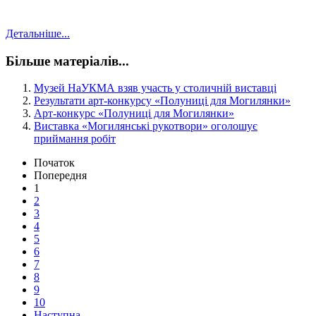
Детальніше...
Більше матеріалів...
Музей НаУКМА взяв участь у столичній виставці
Результати арт-конкурсу «Полуниці для Могилянки»
Aрт-конкурс «Полуниці для Могилянки»
Виставка «Могилянські рукотвори» оголошує
приймання робіт
Початок
Попередня
1
2
3
4
5
6
7
8
9
10
Наступна