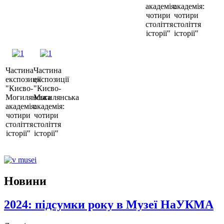
академія:
академія:
чотири
чотири
століття
століття
історії"
історії"
Частина
Частина
експозиції
експозиції
"Києво-
"Києво-
Могилянська
Могилянська
академія:
академія:
чотири
чотири
століття
століття
історії"
історії"
Новини
2024: підсумки року в Музеї НаУКМА