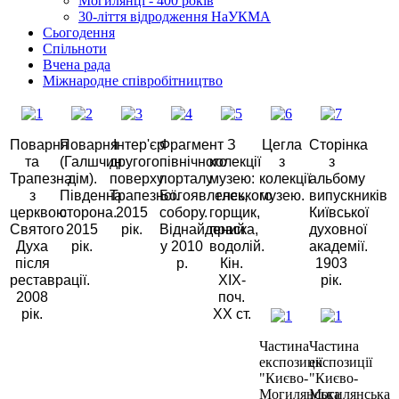
Могилянці - 400 років
30-ліття відродження НаУКМА
Сьогодення
Спільноти
Вчена рада
Міжнародне співробітництво
Поварня
Поварня
Інтер'єр
Фрагмент
З
Цегла
Сторінка
та
(Галшчин
другого
північного
колекції
з
з
Трапезна
дім).
поверху
порталу
музею:
колекції
альбому
з
Південна
Трапезної.
Богоявленського
глек,
музею.
випускників
церквою
сторона.
2015
собору.
горщик,
Київської
Святого
2015
рік.
Віднайдений
праска,
духовної
Духа
рік.
у 2010
водолій.
академії.
після
р.
Кін.
1903
реставрації.
XIX-
рік.
2008
поч.
рік.
ХХ ст.
Частина
Частина
експозиції
експозиції
"Києво-
"Києво-
Могилянська
Могилянська