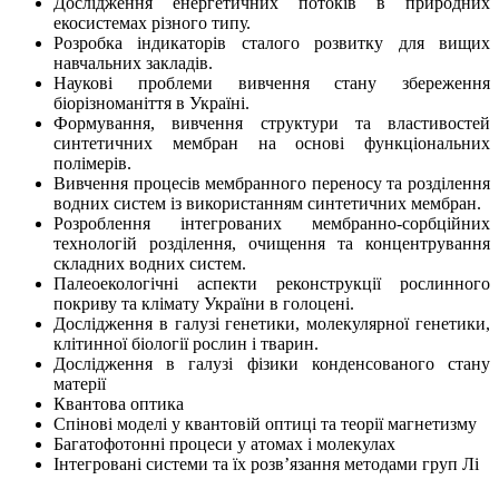
Дослідження енергетичних потоків в природних
екосистемах різного типу.
Розробка індикаторів сталого розвитку для вищих
навчальних закладів.
Наукові проблеми вивчення стану збереження
біорізноманіття в Україні.
Формування, вивчення структури та властивостей
синтетичних мембран на основі функціональних
полімерів.
Вивчення процесів мембранного переносу та розділення
водних систем із використанням синтетичних мембран.
Розроблення інтегрованих мембранно-сорбційних
технологій розділення, очищення та концентрування
складних водних систем.
Палеоекологічні аспекти реконструкції рослинного
покриву та клімату України в голоцені.
Дослідження в галузі генетики, молекулярної генетики,
клітинної біології рослин і тварин.
Дослідження в галузі фізики конденсованого стану
матерії
Квантова оптика
Спінові моделі у квантовій оптиці та теорії магнетизму
Багатофотонні процеси у атомах і молекулах
Інтегровані системи та їх розв’язання методами груп Лі