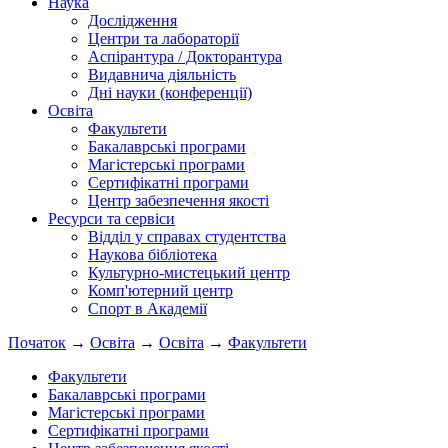
Наука
Дослідження
Центри та лабораторії
Аспірантура / Докторантура
Видавнича діяльність
Дні науки (конференції)
Освіта
Факультети
Бакалаврські програми
Магістерські програми
Сертифікатні програми
Центр забезпечення якості
Ресурси та сервіси
Відділ у справах студентства
Наукова бібліотека
Культурно-мистецький центр
Комп'ютерний центр
Спорт в Академії
Початок
→
Освіта
→
Освіта
→
Факультети
Факультети
Бакалаврські програми
Магістерські програми
Сертифікатні програми