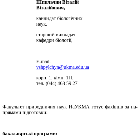
Шпильчин Віталій
Віталійович,
кандидат біологічних
наук,
старший викладач
кафедри біології,
E-mail:
vshpylchyn@ukma.edu.ua
корп. 1, кімн. 1П,
тел. (044) 463 59 27
Факультет природничих наук НаУКМА готує фахівців за на­
прямами підготовки:
бакалаврські програми: