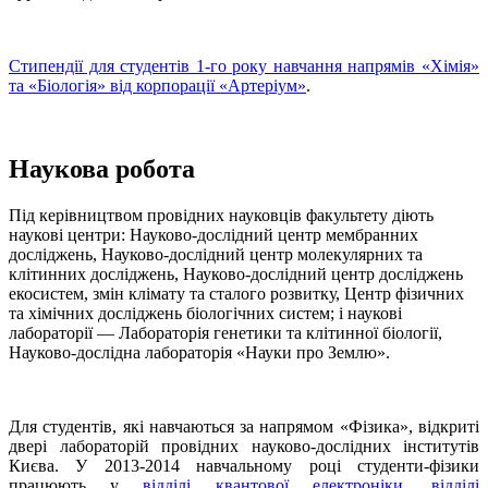
Стипендії для студентів 1-го року навчання напрямів «Хімія»
та «Біологія» від корпорації «Артеріум»
.
Наукова робота
Під керівництвом провідних науковців факультету діють
наукові центри: Науково-дослідний центр мембранних
досліджень, Науково-дослідний центр молекулярних та
клітинних досліджень, Науково-дослідний центр досліджень
екосистем, змін клімату та сталого розвитку, Центр фізичних
та хімічних досліджень біологічних систем; і наукові
лабораторії — Лабораторія генетики та клітинної біології,
Науково-дослідна лабораторія «Науки про Землю».
Для студентів, які навчаються за напрямом «Фізика», відкриті
двері лабораторій провідних науково-дослідних інститутів
Києва. У 2013-2014 навчальному році студенти-фізики
працюють у
відділі квантової електроніки
,
відділі