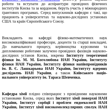
роботи та вступати до аспірантури провідних фізичних
інститутів Києва та за кордоном, беруть участь у міжнародних
ґрантових програмах. Серед ви­пускників кафедри є такі, що
працюють в університетах та науково-дослідних установах
США та країн Європейського Союзу.
Викладають на кафедрі фізико-математичних наук
висококваліфіковані професори, доценти та старші викладачі.
До навчального процесу, керівництва курсовими та
дипломними роботами залучено провідних фахівців науково-
дослідних установ Києва, зокрема
Інституту теоретичної
фізики ім. М. М. Бого­любова НАН України, Інституту
фізики НАН України, Інституту фізики напівпровідників
ім. В. Є. Лашкарьова НАН України, Інституту ядерних
досліджень НАН України
, а також
Київського націо­
нального університету ім. Тараса Шевченка.
Кафедра хімії
плідно співпрацює з провідними науковими
уста­новами Києва, серед яких
Інститут хімії поверхні НАН
України, Інститут сорбції і проблем ендоекології НАН
України, Інститут хімії високомолекулярних сполук НАН