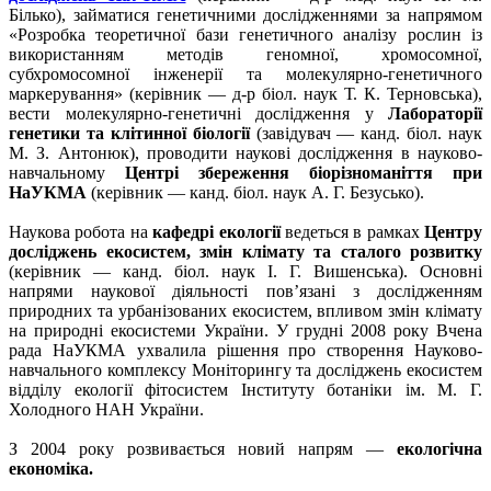
Білько), займатися генетичними дослідженнями за напрямом
«Розробка теоретичної бази генетичного аналізу рослин із
використанням методів геномної, хромосомної,
субхромосомної інженерії та молекулярно-генетичного
маркерування» (керівник — д-р біол. наук Т. К. Терновська),
вести молекулярно-генетичні дослідження у
Лабораторії
генети­ки та клітинної біології
(завідувач — канд. біол. наук
М. З. Анто­нюк), проводити наукові до­слідження в науково-
навчальному
Центрі збереження біорізноманіття при
НаУКМА
(керівник — канд. біол. наук А. Г. Безусько).
Наукова робота на
кафедрі екології
ведеться в рамках
Центру
досліджень екосистем, змін клімату та сталого розвитку
(керівник — канд. біол. наук І. Г. Вишенська). Основ­ні
напрями наукової діяльності пов’язані з дослідженням
природних та урбанізованих екосистем, впливом змін клімату
на природні екосистеми України. У грудні 2008 року Вчена
рада НаУКМА ухвалила рішення про створення Науково-
навчального комплексу Моніторингу та досліджень екосистем
відділу екології фітосистем Інституту ботаніки ім. М. Г.
Холодного НАН України.
З 2004 року розвивається новий напрям —
екологічна
економіка.