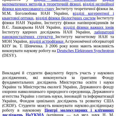
математичних методів в теоретичній фізиці
,
відділі нелінійної
фізики конденсованого стану
Інституту теоретичної фізики ім.
М.М. Боголюбова НАН України,
відділі когерентної і
квантової оптики
,
відділі фізики біологічних систем
Інституту
фізики НАН України, Інституту фізики напівпровідників ім
В.Є. Лашкарьова НАН України,
відділі фізики важких іонів
Інституту ядерних досліджень НАН України,
лабораторії
нанокристалічних структур
Інституту магнетизму НАН та
МОН України,
відділі астрофізики
Астрономічної обсерваторії
КНУ ім. Т. Шевченка. З 2006 року вони мають можливість
виконувати наукову роботу на
Deutsches Elektronen Synchrotron
(DESY).
Викладачі й студенти факультету беруть участь у наукових
дослідженнях, які виконуються за ґрантами Фонду
фундаментальних досліджень Міністерства освіти і науки
України та Міністерства екології України, Державного фонду
охорони навколишнього природного середовища, Державного
агентства України з питань науки, інновацій та інформатизації
України, Фондом цивільних досліджень та розвитку США
(CRDF). Студенти можуть виконувати науково-дослідницьку
роботу в науковому
Центрі молекулярних і клітинних
досліджень НаУКМА
(керівник — д-р мед. наук Н. М.