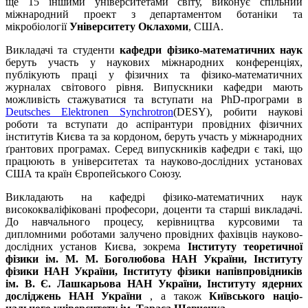
ще 15 іншими університетами світу, виконує спільний
міжнародний проект з департаментом ботаніки та
мікробіології
Університету Оклахоми
, США.
Викладачі та студенти
кафедри фізико-математичних наук
беруть участь у наукових міжнародних конференціях,
публікують праці у фізичних та фізико-математичних
журналах світового рівня. Випускники кафедри мають
можливість стажуватися та вступати на PhD-програми в
Deutsches Elektronen Synchrotron
(DESY), робити наукові
роботи та вступати до аспірантури провідних фізичних
інститутів Києва та за кордоном, беруть участь у міжнародних
ґрантових програмах. Серед ви­пускників кафедри є такі, що
працюють в університетах та науково-дослідних установах
США та країн Європейського Союзу.
Викладають на кафедрі фізико-математичних наук
висококваліфіковані професори, доценти та старші викладачі.
До навчального процесу, керівництва курсовими та
дипломними роботами залучено провідних фахівців науково-
дослідних установ Києва, зокрема
Інституту теоретичної
фізики ім. М. М. Бого­любова НАН України, Інституту
фізики НАН України, Інституту фізики напівпровідників
ім. В. Є. Лашкарьова НАН України, Інституту ядерних
досліджень НАН України
, а також
Київського націо­