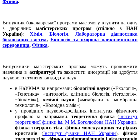
Фізика
.
Випукник бакалаврської програми має змогу втупити на одну
з дворічних
маґістерських програм (спільно з НАН
України)
:
Хімія
,
Біологія
,
Лабораторна діагностика
біологічних систем
,
Екологія та охорона навколишнього
середовища
,
Фізика
.
Випускники маґістерських програм можуть продовжити
навчання в
аспірантурі
та захистити ди­сертації на здобуття
наукового ступеня кандидата наук
в НаУКМА за напрямами:
біологічні науки
(«Екологія»,
«Генетика», «цитологія, клітинна біологія, гістологія»,
«біохімія»),
хімічні науки
(«мембрани та мембранна
технологія», «Колоїдна хімія»)
у провідних науково-дослідних інститутах фізичного
профілю за напрямами:
теоретична фізика
(
Інститут
теоретичної фізики ім. М.М. Боголюбова НАН України
),
фізика твердого тіла
,
фізика молекулярних та рідких
кристалів
(
Інститут фізики НАН України
),
фізика
твердого тіла
,
фізика напівпровідників і діелектриків