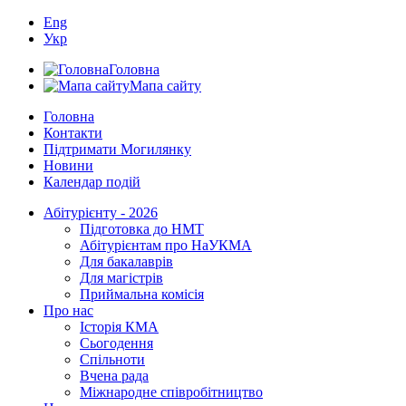
Eng
Укр
Головна
Мапа сайту
Головна
Контакти
Підтримати Могилянку
Новини
Календар подій
Абітурієнту - 2026
Підготовка до НМТ
Абітурієнтам про НаУКМА
Для бакалаврів
Для магістрів
Приймальна комісія
Про нас
Історія КМА
Сьогодення
Спільноти
Вчена рада
Міжнародне співробітництво