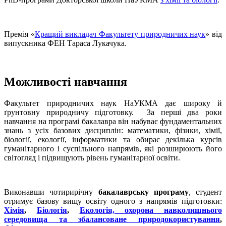
Премія «
Кращий викладач Факультету природничих наук
» від
випускника ФЕН Тараса Лукачука.
Можливості навчання
Факультет природничих наук НаУКМА дає широку й
ґрунтовну природничу підготовку. За перші два роки
навчання на програмі бакалавра він набуває фундаментальних
знань з усіх базових дисциплін: математики, фізики, хімії,
біології, екології, інформатики та обирає декілька курсів
гуманітарного і суспільного напрямів, які розширюють його
світогляд і підвищують рівень гуманітарної освіти.
Виконавши чотирирічну
бакалаврську програму
, студент
отримує базову вищу освіту одного з напрямів підготовки:
Хімія
,
Біологія
,
Екологія, охорона навколишнього
середовища та збалансоване природокористування
,