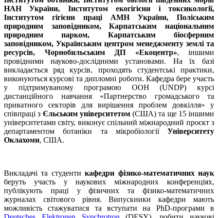
НАН України, Інститутом екогігієни і токсикології,
Інститутом гігіє­ни праці АМН України, Поліським
природним заповідником, Карпатським національним
природним парком, Карпатським біосферним
заповідником, Українським центром менеджменту землі та
ресурсів, Чорнобильським ДП «Екоцентр»
, іншими
провідними науково-дослідними установами. На їх базі
викладається ряд курсів, проходять студентські практики,
виконуються курсові та дипломні роботи. Кафедра бере участь
у підтримуваному програмою ООН (UNDP) курсі
дистанційного навчання «Партнерство громад­ського та
приватного секторів для вирішення проблем довкілля» у
співпраці з
Єльським університетом
(США) та ще 15 іншими
університетами світу, виконує спільний міжнародний проєкт з
департаментом ботаніки та мікробіології
Університету
Оклахоми
, США.
Викладачі та студенти
кафедри фізико-математичних наук
беруть участь у наукових міжнародних конференціях,
публікують праці у фізичних та фізико-математичних
журналах світового рівня. Випускники кафедри мають
можливість стажуватися та вступати на PhD-програми в
Deutsches Elektronen Synchrotron
(DESY), робити наукові