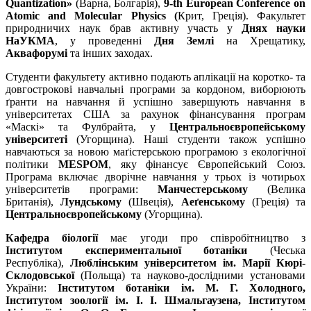
Quan­tization»
(Варна, Болгарія),
9-th European Conference on
Atomic and Molecular Physics (
Крит, Греція). Факультет
природничих наук брав активну участь у
Днях науки
НаУКМА
, у прове­денні
Дня Землі
на Хрещатику,
Аквафорумі
та інших заходах.
Студенти факультету активно подають аплікації на коротко- та
довгострокові навчальні програми за кордоном, виборюють
ґранти на навчання й успішно завершують навчання в
університетах США за рахунок фінансування програм
«Маскі» та Фул­брайта, у
Центральноєвропейському
університеті
(Угор­щина). Наші студенти також успішно
навчаються за новою маґістер­ською програмою з екологічної
політики
MESPOM
, яку фінансує Європейський Союз.
Програма включає дворічне навчання у трьох із чотирьох
університетів програми:
Манчестер­ському
(Велика
Британія),
Лундському
(Швеція),
Аеґенському
(Греція) та
Цент­ральноєвропейському
(Угорщина).
Кафедра біології
має угоди про співробітництво з
Інститутом експериментальної ботаніки
(Чеська
Республіка),
Люблінським університетом ім. Марії Кюрі-
Склодовської
(Польща) та науково-дослідними установами
України:
Інститутом ботаніки ім.
М. Г. Хо­лодного,
Інститутом зоології ім. І. І. Шмальгаузена, Інститутом