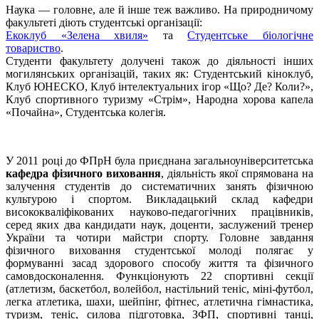
Наука — головне, але й інше теж важливо. На природничому
факультеті діють студентські організації:
Екоклуб «Зелена хвиля»
та
Студентське біологічне
товариство
.
Студенти факультету долучені також до діяльності інших
могилянських організацій, таких як: Студентський кіноклуб,
Клуб ЮНЕСКО, Клуб інтелектуальних ігор «Що? Де? Коли?»,
Клуб спортивного туризму «Стрім», Народна хорова капела
«Почайна», Студентська колегія.
У 2011 році до ФПрН була приєднана загальноуніверситетська
кафедра фізичного виховання
, діяльність якої спрямована на
залучення студентів до систематичних занять фізичною
культурою і спортом. Викладацький склад кафедри
висококваліфікованих науково-педагогічних працівників,
серед яких два кандидати наук, доценти, заслужений тренер
України та чотири майстри спорту. Головне завдання
фізичного виховання студентської молоді полягає у
формуванні засад здорового способу життя та фізичного
самовдосконалення. Функціонують 22 спортивні секції
(атлетизм, баскетбол, волейбол, настільний теніс, міні-футбол,
легка атлетика, шахи, шейпінг, фітнес, атлетична гімнастика,
туризм, теніс, силова підготовка, ЗФП, спортивні танці,