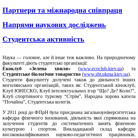
Партнери та міжнародна співпраця
Напрями наукових досліджень
Студентська активність
Наука — головне, але й інше теж важливо. На природничому
факультеті діють студентські організації:
Екоклуб «Зелена хвиля»
(
www.ecoclub.kiev.ua
) та
Студентське біологічне товариство
(
www.sbt.ukma.kiev.ua
).
Студенти факультету долучені також до діяльності інших
могилянських організацій, таких як: Студентський кіноклуб,
Клуб ЮНЕСКО, Клуб інтелектуальних ігор “Що? Де? Коли?”,
Клуб спортивного туризму “Стрім”, Народна хорова капела
“Почайна”, Студентська колегія.
У 2011 році до ФПрН була приєднана загальноуніверситетська
кафедра фізичного виховання, діяльність якої спрямована на
залучення студентів до систематичних занять фізичною
культурою і спортом. Викладацький склад кафедри
висококваліфікованих науково-педагогічних працівників,