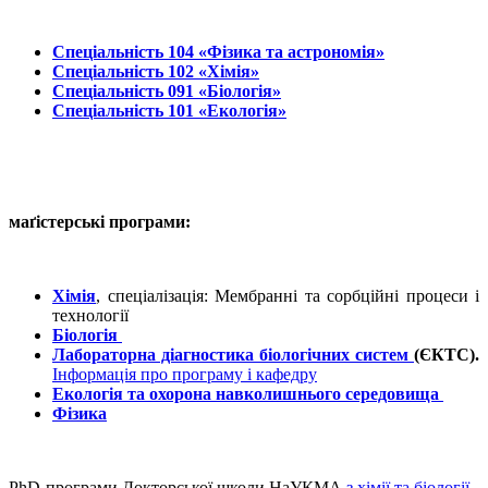
Спеціальність 104 «Фізика та астрономія»
Спеціальність 102 «Хімія»
Спеціальність 091 «Біологія»
Спеціальність 101 «Екологія»
маґістерські програми:
Хімія
, спеціалізація: Мембранні та сорбційні процеси і
технології
Біологія
Лабораторна діагностика біологічних систем
(ЄКТС).
Інформація про програму і кафедру
Екологія та охорона навколишнього середовища
Фізика
PhD-програми Докторської школи НаУКМА
з хімії та біології
.