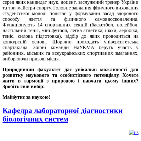
серед яких кандидат наук, доцент, заслужений тренер України
та три майстри спорту. Головне завдання фізичного виховання
студентської молоді полягає у формуванні засад здорового
способу життя та фізичного самовдосконалення.
Функціонують 14 спортивних секцій (баскетбол, волейбол,
настільний теніс, міні-футбол, легка атлетика, шахи, аеробіка,
теніс, силова підготовка), відбір до яких проводиться на
конкурсній основі. Щорічно проходить університетська
спартакіада. Збірні команди НаУКМА беруть участь у
районних, міських та всеукраїнських спортивних змаганнях,
виборюючи призові місця.
Природничий факультет дає унікальні можливості для
розвитку наукового та особистісного потенціалу. Хочете
жити в гармонії з природою і навчати цьому інших?
Зробіть свій вибір!
Майбутнє за наукою!
Кафедра лабораторної діагностики
біологічних систем