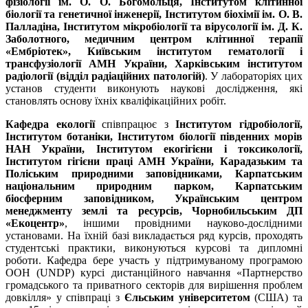
фізіології ім. О. О. Богомольця, Інститутом клітинної
біології та генетичної інженерії, Інститутом біохімії ім. О. В.
Палладіна, Інститутом мікробіології та вірусології ім. Д. К.
Заболотного, медичним центром клітинної терапії
«Ембріотек», Київським інститутом гематології і
трансфузіології АМН України, Хар­­ків­ським інститутом
радіології (відділ радіаційних патологій)
. У лабораторіях цих
установ студенти виконують наукові дослідження, які
становлять основу їхніх кваліфікаційних робіт.
Кафедра екології
співпрацює з
Інститутом гідробіології,
Інститутом ботаніки, Інститутом біології південних морів
НАН України, Інститутом екогігієни і токсикології,
Інститутом гігіє­ни праці АМН України, Карадазьким та
Поліським природними заповідниками, Карпатським
національним природним парком, Карпатським
біосферним заповідником, Українським центром
менеджменту землі та ресурсів, Чорнобильським ДП
«Екоцентр»
, іншими провідними науково-дослідними
установами. На їхній базі викладається ряд курсів, проходять
студентські практики, виконуються курсові та дипломні
роботи. Кафедра бере участь у підтримуваному програмою
ООН (UNDP) курсі дистанційного навчання «Партнерство
громад­ського та приватного секторів для вирішення проблем
довкілля» у співпраці з
Єльським університетом
(США) та