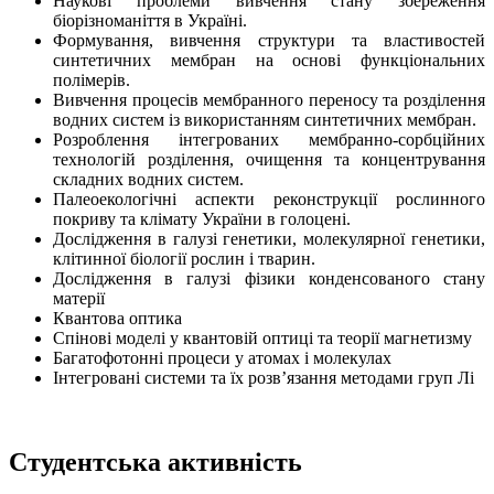
Наукові проблеми вивчення стану збереження
біорізноманіття в Україні.
Формування, вивчення структури та властивостей
синтетичних мембран на основі функціональних
полімерів.
Вивчення процесів мембранного переносу та розділення
водних систем із використанням синтетичних мембран.
Розроблення інтегрованих мембранно-сорбційних
технологій розділення, очищення та концентрування
складних водних систем.
Палеоекологічні аспекти реконструкції рослинного
покриву та клімату України в голоцені.
Дослідження в галузі генетики, молекулярної генетики,
клітинної біології рослин і тварин.
Дослідження в галузі фізики конденсованого стану
матерії
Квантова оптика
Спінові моделі у квантовій оптиці та теорії магнетизму
Багатофотонні процеси у атомах і молекулах
Інтегровані системи та їх розв’язання методами груп Лі
Студентська активність