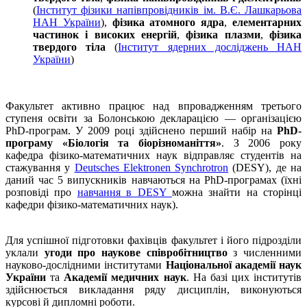
(
Інститут фізики напівпровідників ім. В.Є. Лашкарьова
НАН України
),
фізика атомного ядра
,
елементарних
частинок і високих енергій
,
фізика плазми
,
фізика
твердого тіла
(
Інститут ядерних досліджень НАН
України
)
Факультет активно працює над впровадженням третього
ступеня освіти за Болонською декларацією — організацією
PhD-програм. У 2009 році здійснено перший набір на
PhD-
програму «Біологія та біорізноманіття»
. З 2006 року
кафедра фізико-математичних наук відправляє студентів на
стажування у
Deutsches Elektronen Synchrotron
(DESY), де на
даний час 5 випускників навчаються на PhD-програмах (їхні
розповіді про
навчання в DESY
можна знайти на сторінці
кафедри фізико-математичних наук).
Для успішної підготовки фахівців факультет і його підрозділи
уклали
угоди про наукове співробітництво
з численними
науково-дослідними інститутами
Національної академії наук
України
та
Академії медичних наук
. На базі цих інститутів
здійснюється викладання ряду дисциплін, виконуються
курсові й дипломні роботи.