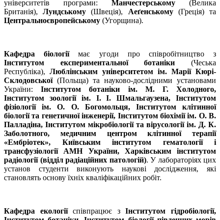
університетів програми:
Манчестер­ському
(Велика
Британія),
Лундському
(Швеція),
Аеґенському
(Греція) та
Цент­ральноєвропейському
(Угорщина).
Кафедра біології
має угоди про співробітництво з
Інститутом експериментальної ботаніки
(Чеська
Республіка),
Люблінським університетом ім. Марії Кюрі-
Склодовської
(Польща) та науково-дослідними установами
України:
Інститутом ботаніки ім.
М. Г. Хо­лодного,
Інститутом зоології ім. І. І. Шмальгаузена, Інститутом
фізіології ім. О. О. Богомольця, Інститутом клітинної
біології та генетичної інженерії, Інститутом біохімії ім. О. В.
Палладіна, Інститутом мікробіології та вірусології ім. Д. К.
Заболотного, медичним центром клітинної терапії
«Ембріотек», Київським інститутом гематології і
трансфузіології АМН України, Хар­­ків­ським інститутом
радіології (відділ радіаційних патологій)
. У лабораторіях цих
установ студенти виконують наукові дослідження, які
становлять основу їхніх кваліфікаційних робіт.
Кафедра екології
співпрацює з
Інститутом гідробіології,
Інститутом ботаніки, Інститутом біології південних морів