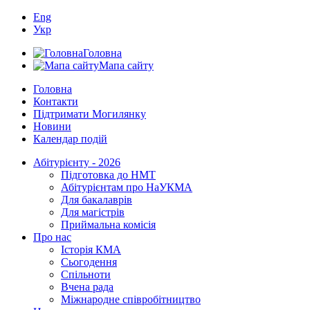
Eng
Укр
Головна
Мапа сайту
Головна
Контакти
Підтримати Могилянку
Новини
Календар подій
Абітурієнту - 2026
Підготовка до НМТ
Абітурієнтам про НаУКМА
Для бакалаврів
Для магістрів
Приймальна комісія
Про нас
Історія КМА
Сьогодення
Спільноти
Вчена рада
Міжнародне співробітництво