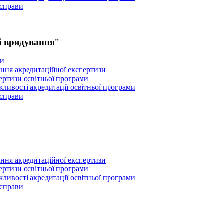
 справи
і врядування"
ми
ення акредитаційної експертизи
пертизи освітньої програми
ливості акредитації освітньої програми
 справи
ення акредитаційної експертизи
пертизи освітньої програми
ливості акредитації освітньої програми
 справи