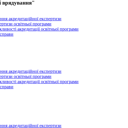
і врядування"
ення акредитаційної експертизи
пертизи освітньої програми
ливості акредитації освітньої програми
 справи
ення акредитаційної експертизи
пертизи освітньої програми
ливості акредитації освітньої програми
 справи
ення акредитаційної експертизи