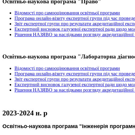
Освітньо-наукова програма "Право"
Відомості про самооцінювання освітньої програми
Програма онлайн-візиту експертної групи під час провед
Звіт експертної групи про результати акредитаційної екс
Експертний висновок галузевої експертної ради щодо мож
Рішення НАЗЯВО за наслідками розгляду акредитаційної
Освітньо-наукова програма "Лабораторна діагнос
Відомості про самооцінювання освітньої програми
Програма онлайн-візиту експертної групи під час провед
Звіт експертної групи про результати акредитаційної екс
Експертний висновок галузевої експертної ради щодо мож
Рішення НАЗЯВО за наслідками розгляду акредитаційної
2023-2024 н. р
Освітньо-наукова програма "Інженерія програм