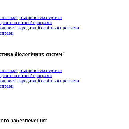
ення акредитаційної експертизи
пертизи освітньої програми
ливості акредитації освітньої програми
 справи
тика біологічних систем"
ення акредитаційної експертизи
пертизи освітньої програми
ливості акредитації освітньої програми
 справи
ного забезпечення"