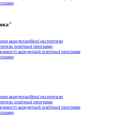
 справи
тика"
ення акредитаційної експертизи
пертизи освітньої програми
ливості акредитації освітньої програми
 справи
ення акредитаційної експертизи
пертизи освітньої програми
ливості акредитації освітньої програми
 справи