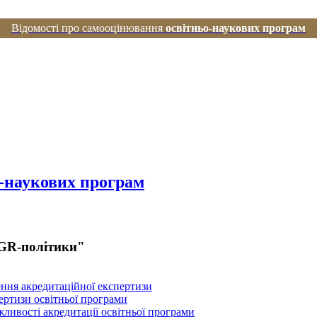
Відомості про самооцінювання
освітньо-наукових програм
о-наукових програм
 GR-політики"
ення акредитаційної експертизи
пертизи освітньої програми
ливості акредитації освітньої програми