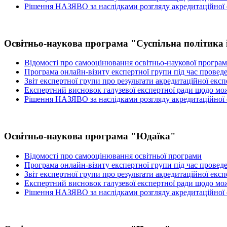
Рішення НАЗЯВО за наслідками розгляду акредитаційної
Освітньо-наукова програма "Суспільна політика 
Відомості про самооцінювання освітньо-наукової програ
Програма онлайн-візиту експертної групи під час провед
Звіт експертної групи про результати акредитаційної екс
Експертний висновок галузевої експертної ради щодо мож
Рішення НАЗЯВО за наслідками розгляду акредитаційної
Освітньо-наукова програма "Юдаїка"
Відомості про самооцінювання освітньої програми
Програма онлайн-візиту експертної групи під час провед
Звіт експертної групи про результати акредитаційної екс
Експертний висновок галузевої експертної ради щодо мож
Рішення НАЗЯВО за наслідками розгляду акредитаційної