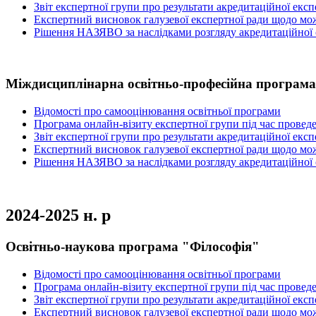
Звіт експертної групи про результати акредитаційної екс
Експертний висновок галузевої експертної ради щодо мож
Рішення НАЗЯВО за наслідками розгляду акредитаційної
Міждисциплінарна
освітньо-професійна програма
Відомості про самооцінювання освітньої програми
Програма онлайн-візиту експертної групи під час провед
Звіт експертної групи про результати акредитаційної екс
Експертний висновок галузевої експертної ради щодо мож
Рішення НАЗЯВО за наслідками розгляду акредитаційної
2024-2025 н. р
Освітньо-наукова програма "Філософія"
Відомості про самооцінювання освітньої програми
Програма онлайн-візиту експертної групи під час провед
Звіт експертної групи про результати акредитаційної екс
Експертний висновок галузевої експертної ради щодо мож