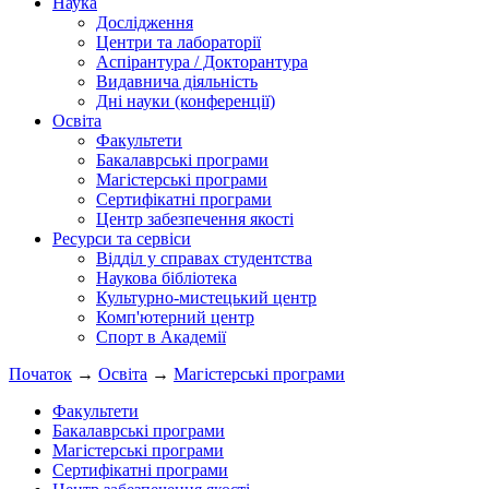
Наука
Дослідження
Центри та лабораторії
Аспірантура / Докторантура
Видавнича діяльність
Дні науки (конференції)
Освіта
Факультети
Бакалаврські програми
Магістерські програми
Сертифікатні програми
Центр забезпечення якості
Ресурси та сервіси
Відділ у справах студентства
Наукова бібліотека
Культурно-мистецький центр
Комп'ютерний центр
Спорт в Академії
Початок
→
Освіта
→
Магістерські програми
Факультети
Бакалаврські програми
Магістерські програми
Сертифікатні програми